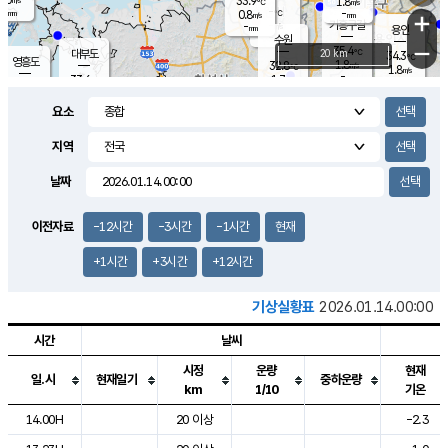
33.9
1.8
m/s
℃
-
-
-
mm
0.8
℃
mm
+
m/s
기흥구갈
-
-
m/s
mm
용인
-
수원
mm
−
35.4
℃
대부도
20 km
34.3
℃
영흥도
1.8
32.8
m/s
℃
1.8
m/s
-
mm
1.7
33.6
m/s
-
℃
mm
30.9
℃
-
오산
2.0
mm
m/s
2.5
m/s
-
mm
요소
-
mm
향남
34.2
℃
2.0
m/s
33.4
-
지역
℃
운평
mm
송탄
1.4
℃
m/s
-
s
mm
33.3
보
℃
날짜
34.7
℃
2.6
m/s
산
1.7
m/s
-
31.
mm
-
mm
0.5
℃
이전자료
-12시간
-3시간
-1시간
현재
-
m
/s
+1시간
+3시간
+12시간
기상실황표
2026.01.14.00:00
시간
날씨
시정
운량
현재
일.시
현재일기
중하운량
km
1/10
기온
도시별 기상실황표로 지점, 날씨, 기온, 강수, 바람, 기압등을 안내한 표입
14.00H
20 이상
-2.3