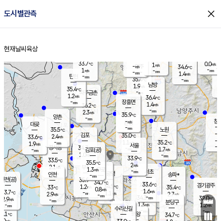
close
도시별관측
장남
판문점
33.6
℃
0.8
m/s
화현
36.1
동두천
℃
남면
-
현재날씨
육상
mm
파주
1.0
홈
m/s
포천
35.2
-
34.3
℃
mm
℃
34.4
℃
33.7
0.0
1
m/s
℃
m/s
-
양주
34.6
m/s
가
℃
-
1
-
mm
m/s
mm
-
mm
1.4
m/s
-
탄현
mm
35.4
-
3
℃
mm
남방
1.9
m/s
0
35.4
℃
-
파주금촌
mm
1.2
m/s
36.4
℃
-
장흥면
mm
1.4
m/s
36.2
℃
-
mm
2.3
m/s
35.9
℃
양촌
-
mm
창
-
m/s
은평
대곶
-
mm
35.5
노원
℃
-
김포
35.0
2.4
℃
33.6
m/s
℃
-
m/
-
1.1
35.2
m/s
mm
1.9
℃
m/s
서울
-
경서동
34.7
m
-
1.7
℃
mm
-
김포(공)
m/s
mm
1.0
-
m/s
mm
33.9
℃
33.5
-
℃
mm
35.5
℃
2
m/s
2.1
부천
m/s
1.3
구로
m/s
-
서초
mm
-
광명
mm
인천
송파*
-
mm
인천(공)
35.9
℃
34.7
℃
33.6
과천
경기광주
℃
34.5
1.2
33
35.4
m/s
℃
℃
℃
0.8
m/s
1.6
m/s
33.7
-
1.1
℃
mm
2.9
m/s
2.7
m/s
-
m/s
mm
-
34.3
32.0
mm
2.9
-
℃
℃
m/s
-
-
mm
무의도
mm
mm
분당구
1.3
-
1.2
m/s
m/s
mm
수리산길
-
-
mm
mm
4.1
의왕
34.7
℃
℃
2.0
m/s