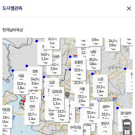
close
도시별관측
장남
판문점
31.9
℃
0.8
m/s
화현
33.4
동두천
℃
남면
-
현재날씨
육상
mm
파주
1.4
홈
m/s
포천
31.3
-
32.8
℃
mm
℃
32.8
℃
32.1
-
0.9
m/s
℃
m/s
-
양주
34.2
m/s
가
℃
-
1
-
mm
m/s
mm
-
mm
0.9
m/s
-
탄현
mm
32.9
-
3
℃
mm
남방
2.0
m/s
1
34.5
℃
-
파주금촌
mm
1.2
m/s
35.0
℃
-
장흥면
mm
0.8
m/s
34.1
℃
-
mm
2.0
m/s
33.5
℃
양촌
-
mm
창
-
m/s
은평
대곶
-
mm
34.0
노원
℃
-
김포
32.3
3.0
℃
32.5
m/s
℃
-
m/
-
0.9
33.3
m/s
mm
1.8
℃
m/s
서울
-
경서동
33.5
m
-
1.8
℃
mm
-
김포(공)
m/s
mm
1.3
-
m/s
mm
33.1
℃
33.7
-
℃
mm
32.9
℃
2.5
m/s
2.2
부천
m/s
1.3
구로
m/s
-
서초
mm
-
광명
mm
인천
송파*
-
mm
인천(공)
33.3
℃
33.2
℃
33.4
과천
경기광주
℃
32.3
0.8
33.7
33.2
m/s
℃
℃
℃
1.5
m/s
1.1
m/s
32.8
-
1.7
℃
mm
1.4
m/s
2.4
m/s
-
m/s
mm
-
32.6
30.1
mm
3.5
-
℃
℃
m/s
-
-
mm
무의도
mm
mm
분당구
0.9
-
1.3
m/s
m/s
mm
수리산길
-
-
mm
mm
1.9
의왕
-
℃
℃
1.9
m/s