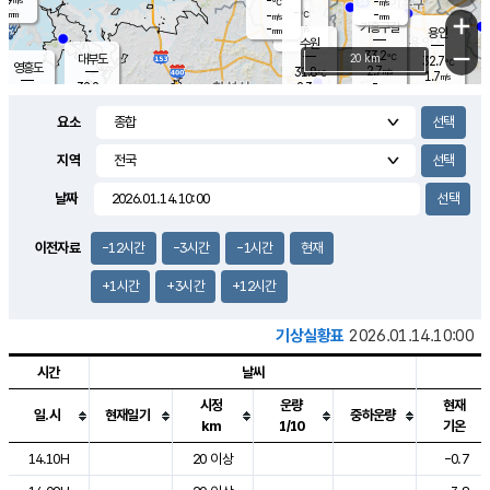
-
-
m/s
℃
-
-
-
mm
-
℃
mm
+
m/s
기흥구갈
-
-
m/s
mm
용인
-
수원
mm
−
33.2
℃
대부도
20 km
32.7
℃
영흥도
2.7
31.8
m/s
℃
1.7
m/s
-
mm
2.3
32.2
m/s
-
℃
mm
31.6
℃
-
오산
2.2
mm
m/s
1.8
m/s
-
mm
요소
-
mm
향남
32.1
℃
1.5
m/s
32.4
-
지역
℃
운평
mm
송탄
1.4
℃
m/s
-
s
mm
31.9
보
℃
날짜
32.1
℃
2.4
m/s
산
2.6
m/s
-
30.
mm
-
mm
1.4
℃
이전자료
-12시간
-3시간
-1시간
현재
-
m
/s
+1시간
+3시간
+12시간
기상실황표
2026.01.14.10:00
시간
날씨
시정
운량
현재
일.시
현재일기
중하운량
km
1/10
기온
도시별 기상실황표로 지점, 날씨, 기온, 강수, 바람, 기압등을 안내한 표입
14.10H
20 이상
-0.7