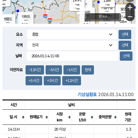
29.9
1.6
m/s
℃
-
-
-
mm
-
℃
mm
+
m/s
기흥구갈
-
-
m/s
mm
용인
-
수원
mm
−
28.9
℃
대부도
20 km
27.4
℃
영흥도
1.3
30
m/s
℃
0.8
m/s
-
mm
1.9
26.8
m/s
-
℃
mm
28.8
℃
-
오산
0.4
mm
m/s
2.6
m/s
-
mm
요소
-
mm
향남
29.0
℃
1.8
m/s
30.1
-
지역
℃
운평
mm
송탄
-
℃
m/s
-
s
mm
27.5
보
℃
날짜
30.1
℃
0.1
m/s
산
0.9
m/s
-
-
mm
-
mm
-
m
℃
이전자료
-12시간
-3시간
-1시간
현재
-
m
/s
+1시간
+3시간
+12시간
기상실황표
2026.01.14.11:00
시간
날씨
시정
운량
현재
일.시
현재일기
중하운량
km
1/10
기온
도시별 기상실황표로 지점, 날씨, 기온, 강수, 바람, 기압등을 안내한 표입
14.11H
20 이상
1.3