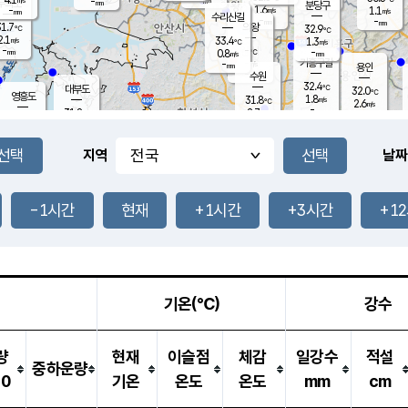
-
-
mm
무의도
mm
mm
분당구
1.6
-
1.1
m/s
m/s
mm
수리산길
-
-
mm
mm
1.7
의왕
32.9
℃
℃
2.1
33.4
m/s
1.3
m/s
℃
-
-
-
mm
0.8
℃
mm
m/s
기흥구갈
-
-
m/s
mm
용인
-
수원
mm
32.4
℃
대부도
32.0
℃
영흥도
1.8
31.8
m/s
℃
2.6
m/s
-
mm
2.7
31.8
m/s
-
℃
mm
31.1
℃
-
오산
3.2
mm
m/s
2.3
m/s
-
mm
-
mm
향남
31.4
℃
지역
날짜
1.5
m/s
32.3
-
℃
운평
mm
송탄
1.0
℃
m/s
-
s
mm
31.0
보
℃
31.6
-1시간
현재
+1시간
+3시간
+1
℃
2.4
m/s
산
2.0
m/s
-
30.
mm
-
mm
0.9
℃
-
m
/s
기온(℃)
강수
량
현재
이슬점
체감
일강수
적설
중하운량
10
기온
온도
온도
mm
cm