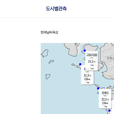
도시별관측
현재날씨
육상
홈
교동도(음)
31.2
℃
-
m/s
-
mm
볼음도
대연평
31.3
℃
0.8
m/s
31.4
℃
-
mm
1.7
m/s
-
mm
장봉도
32.2
℃
2.8
m/s
-
mm