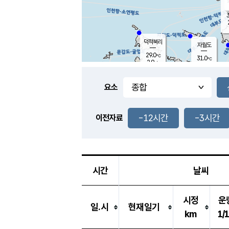
3
덕적북리
자월도
29.0
℃
31.0
℃
2.9
m/s
0.9
m/s
-
mm
-
mm
요소
풍도
29.0
덕적지도
1.7
m/
-
-12시간
-3시간
mm
이전자료
27.2
℃
대
4.3
m/s
-
mm
32.6
0.5
m
-
mm
시간
날씨
시정
운
일.시
현재일기
km
1/