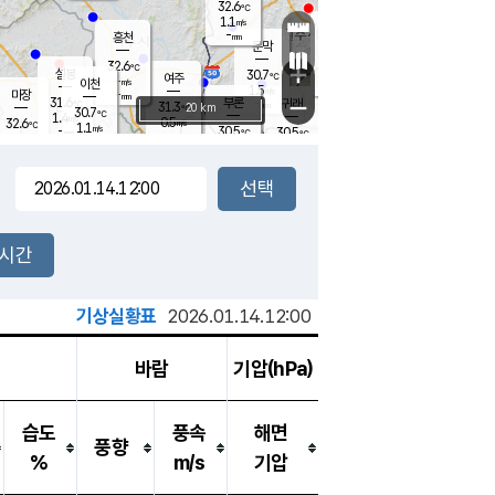
32.6
℃
강림
1.1
m/s
원주
-
흥천
mm
29.4
℃
문막
1.8
m/s
30.6
℃
32.6
-
℃
mm
+
1
설봉
m/s
30.7
℃
여주
-
m/s
이천
-
mm
1.5
m/s
-
마장
mm
신림
31.6
부론
-
귀래
−
℃
mm
31.3
20 km
℃
30.7
℃
1.4
m/s
0.5
32.6
m/s
℃
30.2
1.1
m/s
℃
-
30.5
30.5
mm
℃
-
℃
mm
1.4
m/s
-
1.0
mm
m/s
1.2
1.2
m/s
m/s
-
mm
-
백운
mm
-
-
mm
mm
백암
장호원
30.7
℃
1.4
m/s
30.7
℃
32.2
엄정
℃
-
mm
2.4
m/s
2.2
m/s
노은
-
mm
-
31.6
mm
℃
개
2시간
1.1
m/s
31.6
℃
-
mm
2
0.8
℃
m/s
-
m/s
mm
m
기상실황표
2026.01.14.12:00
바람
기압(hPa)
습도
풍속
해면
풍향
%
m/s
기압