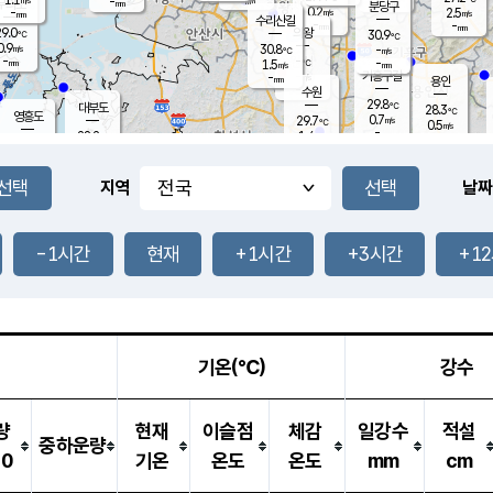
-
-
mm
무의도
mm
mm
분당구
0.2
-
2.5
m/s
m/s
mm
수리산길
-
-
mm
mm
9.0
의왕
30.9
℃
℃
0.9
30.8
m/s
-
m/s
℃
-
-
-
mm
1.5
℃
mm
m/s
기흥구갈
-
-
m/s
mm
용인
-
수원
mm
29.8
℃
대부도
28.3
℃
영흥도
0.7
29.7
m/s
℃
0.5
m/s
-
mm
1.4
28.2
m/s
-
℃
mm
30.0
℃
-
오산
1.8
mm
m/s
1.5
m/s
-
mm
-
mm
향남
26.8
℃
지역
날짜
0.0
m/s
-
-
℃
운평
mm
송탄
-
℃
m/s
-
s
mm
27.6
보
℃
30.7
-1시간
현재
+1시간
+3시간
+1
℃
0.0
m/s
산
0.3
m/s
-
24.
mm
-
mm
0.0
℃
-
m
/s
기온(℃)
강수
량
현재
이슬점
체감
일강수
적설
중하운량
10
기온
온도
온도
mm
cm