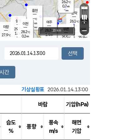
26.2
℃
강림
0.7
m/s
원주
-
흥천
mm
24.6
℃
문막
0.3
m/s
30
℃
-
-
℃
mm
+
1.3
설봉
m/s
26.1
℃
여주
-
m/s
이천
-
mm
1.8
m/s
-
마장
mm
신림
29.7
부론
-
귀래
−
℃
mm
28.3
20 km
℃
28.2
℃
1.0
m/s
1.4
27.9
m/s
℃
24.4
0.2
m/s
℃
-
25.5
25.9
mm
℃
-
℃
mm
1.1
m/s
-
0.6
mm
m/s
0.0
0.1
m/s
m/s
-
mm
-
백운
mm
-
-
mm
mm
백암
장호원
25.0
℃
0.0
m/s
24.6
℃
28.4
엄정
℃
-
mm
0.0
m/s
0.9
m/s
노은
-
mm
-
26.6
mm
℃
개
2시간
0.1
m/s
26.4
℃
-
mm
5
0.0
℃
m/s
-
m/s
mm
m
기상실황표
2026.01.14.13:00
바람
기압(hPa)
습도
풍속
해면
풍향
%
m/s
기압