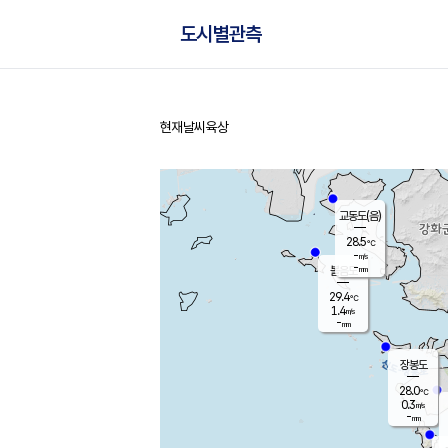
도시별관측
현재날씨
육상
홈
교동도(음)
28.5
℃
-
m/s
-
mm
볼음도
대연평
29.4
℃
1.4
m/s
30.0
℃
-
mm
0.4
m/s
-
mm
장봉도
28.0
℃
0.3
m/s
-
mm