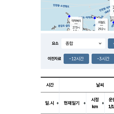
2
덕적북리
자월도
27.5
℃
29.2
℃
1.0
m/s
1.9
m/s
-
mm
-
mm
요소
풍도
27.9
덕적지도
1.4
m/
-
-12시간
-3시간
mm
이전자료
27.3
℃
대
2.4
m/s
-
mm
26.9
0.0
m
-
mm
시간
날씨
시정
운
일.시
현재일기
km
1/