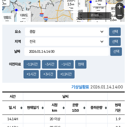
26.6
1.9
m/s
℃
2.0
-
-
mm
1.5
℃
mm
+
m/s
기흥구갈
-
-
m/s
mm
용인
-
수원
mm
−
25.4
℃
대부도
20 km
25.4
℃
영흥도
2.9
26.3
m/s
℃
2.6
m/s
-
mm
3.1
25.6
m/s
-
℃
mm
27.6
℃
-
오산
3.6
mm
m/s
8.0
m/s
14.5
mm
요소
11.5
mm
향남
25.6
℃
2.3
m/s
27.0
-
지역
℃
운평
mm
송탄
-
℃
m/s
-
s
mm
25.1
보
℃
날짜
25.5
m
℃
2.1
m/s
산
1.2
m/s
27.0
22.
mm
-
mm
1.3
℃
이전자료
-12시간
-3시간
-1시간
현재
1.0
/s
+1시간
+3시간
+12시간
기상실황표
2026.01.14.14:00
시간
날씨
시정
운량
현재
일.시
현재일기
중하운량
km
1/10
기온
도시별 기상실황표로 지점, 날씨, 기온, 강수, 바람, 기압등을 안내한 표입
14.14H
20 이상
1.9