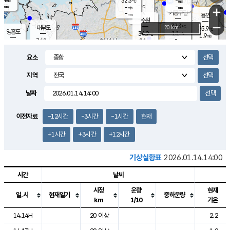
32.3
-
m/s
℃
-
-
-
mm
-
℃
mm
+
m/s
기흥구갈
-
-
m/s
mm
용인
-
수원
mm
−
37.3
℃
대부도
20 km
35.9
℃
영흥도
1.1
34.9
m/s
℃
1.9
m/s
-
mm
2.1
34.8
m/s
-
℃
mm
31.6
℃
-
오산
1.8
mm
m/s
1.4
m/s
-
mm
요소
-
mm
향남
35.5
℃
1.9
m/s
35.5
-
지역
℃
운평
mm
송탄
1.5
℃
m/s
-
s
mm
34.5
보
℃
날짜
36.4
℃
1.8
m/s
산
1.6
m/s
-
33.
mm
-
mm
1.3
℃
이전자료
-12시간
-3시간
-1시간
현재
-
m
/s
+1시간
+3시간
+12시간
기상실황표
2026.01.14.14:00
시간
날씨
시정
운량
현재
일.시
현재일기
중하운량
km
1/10
기온
도시별 기상실황표로 지점, 날씨, 기온, 강수, 바람, 기압등을 안내한 표입
14.14H
20 이상
2.2