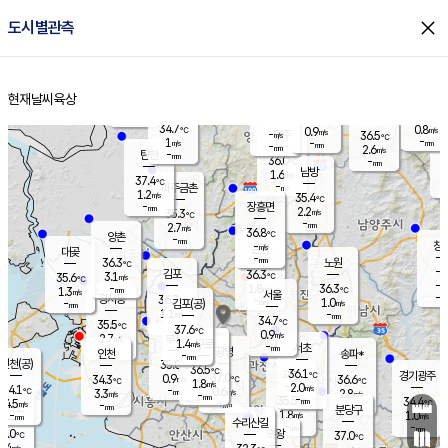
close
도시별관측
장남
판문점
34.8
℃
1.1
m/s
화현
36.2
동두천
℃
남면
-
현재날씨
육상
mm
파주
0.9
홈
m/s
포천
36.0
-
33.9
℃
mm
℃
34.8
℃
34.7
0.8
0.9
m/s
℃
m/s
-
양주
36.5
m/s
가
℃
-
1
-
mm
m/s
mm
-
mm
2.6
m/s
-
탄현
mm
36.0
-
3
℃
mm
남방
1.6
m/s
1
37.4
℃
-
파주금촌
mm
1.2
m/s
35.4
℃
-
장흥면
mm
2.2
m/s
35.3
℃
-
mm
2.7
m/s
36.8
℃
양촌
-
mm
창
-
m/s
은평
대곶
-
mm
36.3
노원
℃
-
김포
36.3
3.1
℃
35.6
m/s
℃
-
m/
-
1.8
36.3
m/s
mm
1.3
℃
m/s
서울
-
경서동
36.7
m
-
1.0
℃
mm
-
김포(공)
m/s
mm
1.1
-
m/s
mm
34.7
℃
35.5
-
℃
mm
37.6
℃
0.9
m/s
2.7
부천
m/s
1.4
구로
m/s
-
서초
mm
-
광명
mm
인천
송파*
-
mm
인천(공)
35.0
℃
36.5
℃
36.1
과천
경기광주
℃
37.0
0.9
34.3
36.6
m/s
℃
℃
℃
1.8
m/s
2.0
m/s
34.1
-
0.6
℃
mm
3.3
m/s
2.8
m/s
-
m/s
mm
-
35.5
34.4
mm
4.5
-
℃
℃
m/s
-
-
mm
무의도
mm
mm
분당구
1.8
-
1.0
m/s
m/s
mm
수리산길
-
-
mm
mm
5.0
의왕
37.0
℃
℃
2.4
m/s