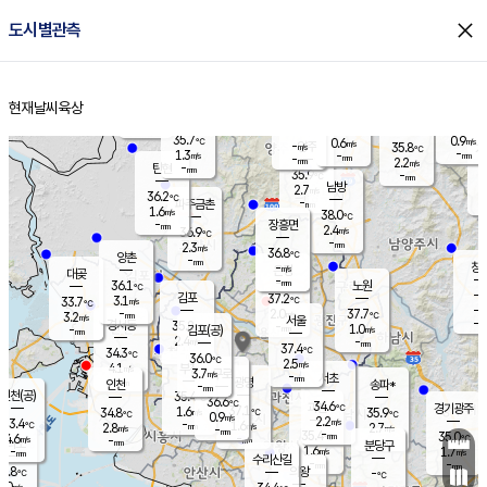
close
도시별관측
장남
판문점
36.1
℃
1.7
m/s
화현
37.7
동두천
℃
남면
-
현재날씨
육상
mm
파주
1.1
홈
m/s
포천
37.6
-
34.6
℃
mm
℃
36.4
℃
35.7
0.9
0.6
m/s
℃
m/s
-
양주
35.8
m/s
가
℃
-
1.3
-
mm
m/s
mm
-
mm
2.2
m/s
-
탄현
mm
35.9
-
3
℃
mm
남방
2.7
m/s
1
36.2
℃
-
파주금촌
mm
1.6
m/s
38.0
℃
-
장흥면
mm
2.4
m/s
36.9
℃
-
mm
2.3
m/s
36.8
℃
양촌
-
mm
창
-
m/s
은평
대곶
-
mm
36.1
노원
℃
-
김포
37.2
3.1
℃
33.7
m/s
℃
-
m/
-
2.0
37.7
m/s
mm
3.2
℃
m/s
서울
-
경서동
35.8
m
-
1.0
℃
mm
-
김포(공)
m/s
mm
2.4
-
m/s
mm
37.4
℃
34.3
-
℃
mm
36.0
℃
2.5
m/s
4.1
부천
m/s
3.7
구로
m/s
-
서초
mm
-
광명
mm
인천
송파*
-
mm
인천(공)
35.4
℃
36.6
℃
34.6
과천
경기광주
℃
37.1
1.6
34.8
35.9
m/s
℃
℃
℃
0.9
m/s
2.2
m/s
33.4
-
1.6
℃
mm
2.8
m/s
2.7
m/s
-
m/s
mm
-
35.4
35.0
mm
4.6
-
℃
℃
m/s
-
-
mm
무의도
mm
mm
분당구
1.6
-
1.7
m/s
m/s
mm
수리산길
-
-
mm
mm
1.8
의왕
-
℃
℃
3.0
m/s