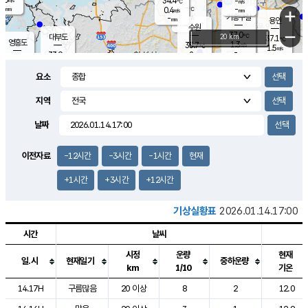
34.4
-
m/s
℃
-
-
-
mm
0.4
℃
mm
+
m/s
기흥구갈
-
-
m/s
mm
용인
-
수원
mm
−
37.0
℃
대부도
20 km
37.1
℃
영흥도
1.3
35.7
m/s
℃
1.5
m/s
-
mm
2
33.9
m/s
-
℃
mm
33.5
℃
-
오산
3.3
mm
m/s
3.6
m/s
-
mm
요소
-
mm
향남
35.5
℃
1.2
m/s
35.6
-
지역
℃
운평
mm
송탄
1.7
℃
m/s
-
s
mm
34.9
보
℃
날짜
36.0
℃
2.1
m/s
산
1.9
m/s
-
33.
mm
-
mm
0.9
℃
이전자료
-12시간
-3시간
-1시간
현재
-
m
/s
+1시간
+3시간
+12시간
기상실황표
2026.01.14.17:00
시간
날씨
시정
운량
현재
일.시
현재일기
중하운량
km
1/10
기온
도시별 기상실황표로 지점, 날씨, 기온, 강수, 바람, 기압등을 안내한 표입
14.17H
구름많음
20 이상
8
2
12.0