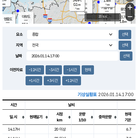
34.4
1.4
m/s
℃
-
-
-
mm
0.1
℃
mm
+
m/s
기흥구갈
-
-
m/s
mm
용인
-
mm
−
34.2
℃
대부도
20 km
33.7
℃
영흥도
1.5
m/s
1.8
m/s
-
mm
33.0
-
℃
mm
31.4
℃
오산
2.1
m/s
2.1
m/s
-
mm
요소
-
mm
향남
33.3
℃
1.6
m/s
34.5
-
지역
℃
운평
mm
송탄
0.9
℃
m/s
-
s
mm
32.8
보
℃
날짜
34.7
℃
2.4
m/s
산
1.8
m/s
-
31.
mm
-
mm
1.0
℃
이전자료
-12시간
-3시간
-1시간
현재
-
m
/s
+1시간
+3시간
+12시간
기상실황표
2026.01.14.17:00
시간
날씨
시정
운량
현재
일.시
현재일기
중하운량
km
1/10
기온
도시별 기상실황표로 지점, 날씨, 기온, 강수, 바람, 기압등을 안내한 표입
14.17H
20 이상
6.7