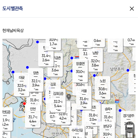
close
도시별관측
장남
판문점
30.6
℃
2.7
m/s
화현
31.4
동두천
℃
남면
-
현재날씨
육상
mm
파주
2.7
홈
m/s
포천
31.5
-
30.9
℃
mm
℃
30.1
℃
30.9
0.7
0.4
m/s
℃
m/s
-
양주
-
m/s
가
℃
-
1.7
-
mm
m/s
mm
-
mm
-
m/s
-
탄현
mm
32.7
-
3
℃
mm
남방
3.1
m/s
1
31.4
℃
-
파주금촌
mm
2.6
m/s
32.0
℃
-
장흥면
mm
3.8
m/s
31.1
℃
-
mm
3.6
m/s
30.0
℃
양촌
-
mm
창
-
m/s
은평
대곶
-
mm
32.1
노원
℃
-
김포
30.6
3.9
℃
32.5
m/s
℃
-
m/
-
3.1
30.8
m/s
mm
3.2
℃
m/s
서울
-
경서동
31.5
m
-
3.6
℃
mm
-
김포(공)
m/s
mm
1.8
-
m/s
mm
31.6
℃
31.8
-
℃
mm
32.3
℃
3.9
m/s
2.8
부천
m/s
5.4
구로
m/s
-
서초
mm
-
광명
mm
인천
송파*
-
mm
인천(공)
32.8
℃
32.6
℃
31.8
과천
경기광주
℃
31.9
0.7
31.7
31.6
m/s
℃
℃
℃
4.2
m/s
2.0
m/s
31.9
-
2.8
℃
mm
4.4
m/s
2.3
m/s
-
m/s
mm
-
31.0
29.7
mm
5.2
-
℃
℃
m/s
-
-
mm
무의도
mm
mm
분당구
2.2
-
2.4
m/s
m/s
mm
수리산길
-
-
mm
mm
0.9
의왕
30.9
℃
℃
2.2
m/s