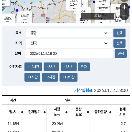
31.2
1.4
m/s
℃
-
-
-
mm
1.6
℃
mm
+
m/s
기흥구갈
-
-
m/s
mm
용인
-
수원
mm
−
31.5
℃
대부도
20 km
32.3
℃
영흥도
3.0
31.5
m/s
℃
2.3
m/s
-
mm
3.3
31.8
m/s
-
℃
mm
30.8
℃
-
오산
3.7
mm
m/s
4.8
m/s
-
mm
요소
-
mm
향남
31.5
℃
2.2
m/s
-
-
지역
℃
운평
mm
송탄
-
℃
m/s
-
s
mm
31.1
보
℃
날짜
32.4
℃
3.2
m/s
산
1.9
m/s
-
30.
mm
-
mm
1.3
℃
이전자료
-12시간
-3시간
-1시간
현재
-
m
/s
+1시간
+3시간
+12시간
기상실황표
2026.01.14.18:00
시간
날씨
시정
운량
현재
일.시
현재일기
중하운량
km
1/10
기온
도시별 기상실황표로 지점, 날씨, 기온, 강수, 바람, 기압등을 안내한 표입
14.18H
20 이상
2.7