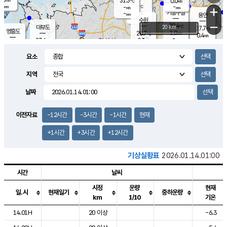
31.3
0.0
m/s
℃
-
-
-
mm
-
℃
mm
+
m/s
기흥구갈
-
-
m/s
mm
용인
-
수원
mm
−
29.4
℃
대부도
20 km
27.7
℃
영흥도
1.0
28.7
m/s
℃
0.4
m/s
-
mm
0.3
27.6
m/s
-
℃
mm
30.2
℃
-
오산
1.1
mm
m/s
1.8
m/s
-
mm
요소
-
mm
향남
26.7
℃
0.2
m/s
29.8
-
지역
℃
운평
mm
송탄
-
℃
m/s
-
s
mm
27.7
보
℃
날짜
30.2
℃
2.2
m/s
산
0.9
m/s
-
24.
mm
-
mm
0.3
℃
이전자료
-12시간
-3시간
-1시간
현재
-
m
/s
+1시간
+3시간
+12시간
기상실황표
2026.01.14.01:00
시간
날씨
시정
운량
현재
일.시
현재일기
중하운량
km
1/10
기온
도시별 기상실황표로 지점, 날씨, 기온, 강수, 바람, 기압등을 안내한 표입
14.01H
20 이상
-6.3