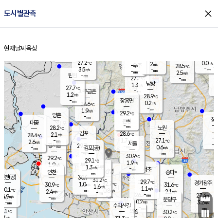
close
도시별관측
장남
판문점
27.7
℃
1.6
m/s
화현
26.9
동두천
℃
남면
-
현재날씨
육상
mm
파주
2.5
홈
m/s
포천
24.9
-
28.8
℃
mm
℃
28.4
℃
27.2
0.0
2
m/s
℃
m/s
-
양주
28.5
m/s
가
℃
-
3.5
-
mm
m/s
mm
-
mm
2.5
m/s
-
탄현
mm
27.7
-
2
℃
mm
남방
1.3
m/s
0
27.7
℃
-
파주금촌
mm
1.2
m/s
28.9
℃
-
장흥면
mm
0.2
m/s
28.6
℃
-
mm
1.9
m/s
29.2
℃
양촌
-
mm
창
-
m/s
은평
대곶
-
mm
28.2
노원
℃
-
김포
28.6
2.1
℃
28.4
m/s
℃
-
m/
-
1.7
27.1
m/s
mm
2.6
℃
m/s
서울
-
경서동
29.7
m
-
0.6
℃
mm
-
김포(공)
m/s
mm
-
-
m/s
mm
30.9
℃
29.2
-
℃
mm
29.1
℃
1.9
m/s
1.9
부천
m/s
1.3
구로
m/s
-
서초
mm
-
광명
mm
인천
송파*
-
mm
인천(공)
30.9
℃
31.2
℃
29.7
과천
경기광주
℃
32.7
1.0
30.9
31.6
m/s
℃
℃
℃
1.6
m/s
1.1
m/s
30.1
-
0.8
℃
mm
2.4
m/s
2.1
m/s
-
m/s
mm
-
26.7
27.4
mm
4.9
-
℃
℃
m/s
-
-
mm
무의도
mm
mm
분당구
0.2
-
3.2
m/s
m/s
mm
수리산길
-
-
mm
mm
9.1
의왕
30.2
℃
℃
1.3
m/s