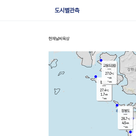
도시별관측
현재날씨
육상
홈
교동도(음)
27.0
℃
-
m/s
-
mm
볼음도
대연평
27.4
℃
1.7
m/s
28.9
℃
-
mm
0.7
m/s
-
mm
장봉도
28.7
℃
4.5
m/s
-
mm