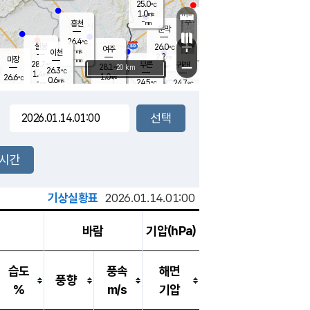
25.0
℃
강림
1.0
m/s
원주
-
흥천
mm
22.4
℃
문막
0.2
m/s
27.7
℃
26.4
-
℃
mm
+
0.7
설봉
m/s
26.0
℃
여주
-
m/s
이천
-
mm
2.2
m/s
-
마장
mm
신림
28.7
부론
-
귀래
−
℃
mm
28.1
20 km
℃
26.3
℃
1.4
m/s
1.0
26.6
m/s
℃
22.8
0.6
m/s
℃
-
24.5
24.7
mm
℃
-
℃
mm
0.5
m/s
-
0.4
mm
m/s
0.0
0.5
m/s
m/s
-
mm
-
백운
mm
-
-
mm
mm
백암
장호원
23.5
℃
0.4
m/s
24.2
℃
25.9
엄정
℃
-
mm
0.1
m/s
0.6
m/s
노은
-
mm
-
25.3
mm
℃
개
2시간
0.2
m/s
24.7
℃
-
mm
2
0.4
℃
m/s
-
m/s
mm
m
기상실황표
2026.01.14.01:00
바람
기압(hPa)
습도
풍속
해면
풍향
%
m/s
기압