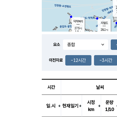
2
덕적북리
자월도
27.5
℃
28.1
℃
1.8
m/s
4.2
m/s
-
mm
-
mm
요소
풍도
28.9
덕적지도
1.0
m/
-
-12시간
-3시간
mm
이전자료
27.8
℃
대
2.3
m/s
-
mm
26.2
0.0
m
-
mm
시간
날씨
시정
운량
일.시
현재일기
km
1/10