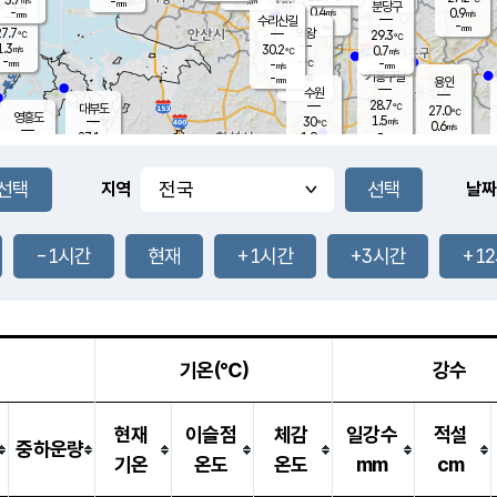
-
-
mm
무의도
mm
mm
분당구
0.4
-
0.9
m/s
m/s
mm
수리산길
-
-
mm
mm
7.7
의왕
29.3
℃
℃
1.3
30.2
m/s
0.7
m/s
℃
-
-
-
mm
-
℃
mm
m/s
기흥구갈
-
-
m/s
mm
용인
-
수원
mm
28.7
℃
대부도
27.0
℃
영흥도
1.5
30
m/s
℃
0.6
m/s
-
mm
1.9
27.1
m/s
-
℃
mm
28.8
℃
-
오산
0.8
mm
m/s
2.6
m/s
-
mm
-
mm
향남
29.0
℃
지역
날짜
1.5
m/s
29.9
-
℃
운평
mm
송탄
-
℃
m/s
-
s
mm
27.6
보
℃
29.8
-1시간
현재
+1시간
+3시간
+1
℃
1.2
m/s
산
0.7
m/s
-
25.
mm
-
mm
0.6
℃
-
m
/s
기온(℃)
강수
현재
이슬점
체감
일강수
적설
중하운량
기온
온도
온도
mm
cm