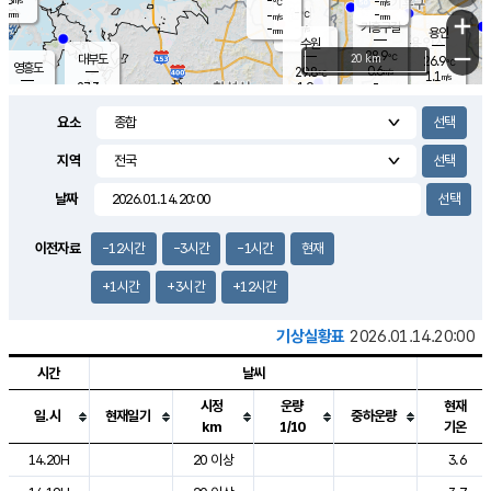
-
-
m/s
℃
-
-
-
mm
-
℃
mm
+
m/s
기흥구갈
-
-
m/s
mm
용인
-
수원
mm
−
28.9
℃
대부도
20 km
26.9
℃
영흥도
0.6
29.8
m/s
℃
1.1
m/s
-
mm
1.9
27.3
m/s
-
℃
mm
29.0
℃
-
오산
0.5
mm
m/s
5.0
m/s
-
mm
요소
-
mm
향남
26.3
℃
0.2
m/s
-
-
지역
℃
운평
mm
송탄
-
℃
m/s
-
s
mm
27.5
보
℃
날짜
29.5
℃
1.4
m/s
산
0.4
m/s
-
24.
mm
-
mm
0.0
℃
이전자료
-12시간
-3시간
-1시간
현재
-
m
/s
+1시간
+3시간
+12시간
기상실황표
2026.01.14.20:00
시간
날씨
시정
운량
현재
일.시
현재일기
중하운량
km
1/10
기온
도시별 기상실황표로 지점, 날씨, 기온, 강수, 바람, 기압등을 안내한 표입
14.20H
20 이상
3.6