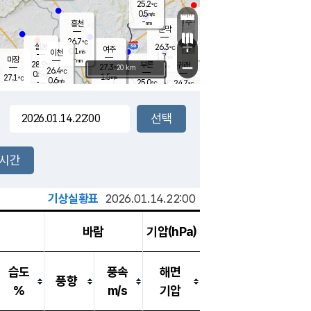
25.2
℃
강림
0.5
m/s
원주
-
흥천
mm
23.0
℃
문막
0.3
m/s
28.1
℃
26.7
-
℃
mm
+
0.9
설봉
m/s
26.3
℃
여주
0.1
m/s
이천
-
mm
1.7
m/s
-
마장
mm
신림
28.9
부론
-
귀래
−
℃
mm
27.3
20 km
℃
26.4
℃
0.5
m/s
1.5
27.1
m/s
℃
23.1
0.6
m/s
℃
-
25.0
24.7
mm
℃
-
℃
mm
0.1
m/s
-
0.3
mm
m/s
0.0
0.1
m/s
m/s
-
mm
-
백운
mm
-
-
mm
mm
백암
장호원
23.9
℃
0.2
m/s
24.4
℃
27.4
엄정
℃
-
mm
0.0
m/s
1.1
m/s
노은
-
mm
-
25.6
mm
℃
개
2시간
0.8
m/s
25.1
℃
-
mm
0.0
℃
m/s
-
/s
mm
m
기상실황표
2026.01.14.22:00
바람
기압(hPa)
습도
풍속
해면
풍향
%
m/s
기압