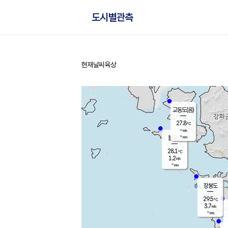
도시별관측
현재날씨
육상
홈
교동도(음)
27.8
℃
-
m/s
-
mm
볼음도
대연평
28.1
℃
1.2
m/s
29.8
℃
-
mm
2.0
m/s
-
mm
장봉도
29.5
℃
3.7
m/s
-
mm