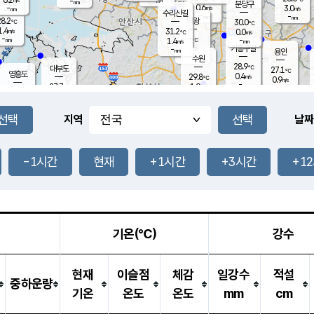
-
-
mm
무의도
mm
mm
분당구
0.6
-
3.0
m/s
m/s
mm
수리산길
-
-
mm
mm
8.2
의왕
30.0
℃
℃
1.4
31.2
m/s
0.0
m/s
℃
-
-
-
mm
1.4
℃
mm
m/s
기흥구갈
-
-
m/s
mm
용인
-
수원
mm
28.9
℃
대부도
27.1
℃
영흥도
0.4
29.8
m/s
℃
0.9
m/s
-
mm
1.9
27.7
m/s
-
℃
mm
29.6
℃
-
오산
0.3
mm
m/s
4.1
m/s
-
mm
-
mm
향남
26.1
℃
지역
날짜
0.6
m/s
29.9
-
℃
운평
mm
송탄
-
℃
m/s
-
s
mm
27.6
보
℃
29.3
-1시간
현재
+1시간
+3시간
+1
℃
1.8
m/s
산
0.6
m/s
-
-
mm
-
mm
-
m
℃
-
m
/s
기온(℃)
강수
현재
이슬점
체감
일강수
적설
중하운량
기온
온도
온도
mm
cm