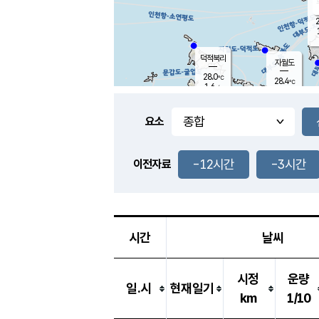
2
덕적북리
자월도
28.0
℃
28.4
℃
1.6
m/s
2.6
m/s
-
mm
-
mm
요소
풍도
27.8
덕적지도
0.7
m/
-
-12시간
-3시간
mm
이전자료
28.2
℃
대
3.4
m/s
-
mm
27.4
0.0
m
-
mm
시간
날씨
시정
운량
일.시
현재일기
km
1/10