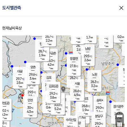
close
도시별관측
장남
판문점
27.3
℃
2.4
m/s
화현
27.0
동두천
℃
남면
-
현재날씨
육상
mm
파주
2.8
홈
m/s
포천
26.5
-
28.1
℃
mm
℃
28.3
℃
26.7
0.2
1.7
m/s
℃
m/s
-
양주
-
m/s
가
℃
-
2.2
-
mm
m/s
mm
-
mm
-
m/s
-
탄현
mm
28.7
-
2
℃
mm
남방
2.6
m/s
1
28.7
℃
-
파주금촌
mm
1.9
m/s
29.5
℃
-
장흥면
mm
2.6
m/s
28.0
℃
-
mm
4.2
m/s
27.8
℃
양촌
-
mm
창
-
m/s
은평
대곶
-
mm
29.6
노원
℃
-
김포
28.2
3.4
℃
29.7
m/s
℃
-
m/
-
2.0
28.3
m/s
mm
2.5
℃
m/s
서울
-
경서동
29.3
m
-
3.2
℃
mm
-
김포(공)
m/s
mm
1.5
-
m/s
mm
28.6
℃
29.5
-
℃
mm
29.2
℃
4.9
m/s
2.8
부천
m/s
3.8
구로
m/s
-
서초
mm
-
광명
mm
인천
송파*
-
mm
인천(공)
29.7
℃
30.0
℃
28.8
과천
경기광주
℃
29.6
0.4
30
29.0
m/s
℃
℃
℃
5.2
m/s
1.9
m/s
30.1
-
2.6
℃
mm
4.3
m/s
2.4
m/s
-
m/s
mm
-
28.0
26.7
mm
5.2
-
℃
℃
m/s
-
-
mm
무의도
mm
mm
분당구
1.6
-
2.7
m/s
m/s
mm
수리산길
-
-
mm
mm
8.5
의왕
29.0
℃
℃
3.2
m/s