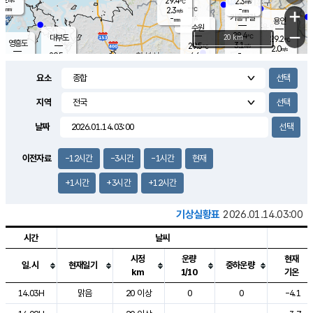
29.4
2.3
m/s
℃
-
-
-
mm
2.3
℃
mm
+
m/s
기흥구갈
-
-
m/s
mm
용인
-
수원
mm
−
28.4
℃
대부도
20 km
29.2
℃
영흥도
3.1
29.5
m/s
℃
2.0
m/s
-
mm
4.6
29.5
m/s
-
℃
mm
30.3
℃
-
오산
4.2
mm
m/s
6.7
m/s
-
mm
요소
-
mm
향남
28.4
℃
2.3
m/s
30.1
-
지역
℃
운평
mm
송탄
-
℃
m/s
-
s
mm
29.2
보
℃
날짜
29.5
℃
3.8
m/s
산
0.8
m/s
-
-
mm
-
mm
-
m
℃
이전자료
-12시간
-3시간
-1시간
현재
-
m
/s
+1시간
+3시간
+12시간
기상실황표
2026.01.14.03:00
시간
날씨
시정
운량
현재
일.시
현재일기
중하운량
km
1/10
기온
도시별 기상실황표로 지점, 날씨, 기온, 강수, 바람, 기압등을 안내한 표입
14.03H
맑음
20 이상
0
0
-4.1