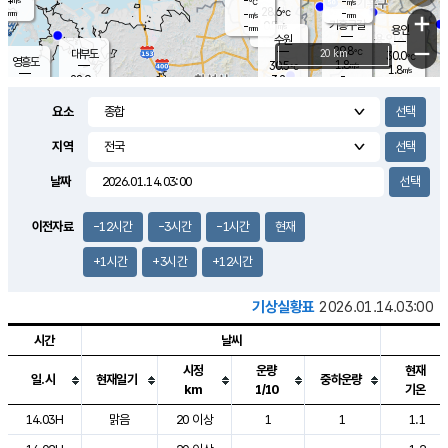
-
-
m/s
℃
-
28.6
-
mm
-
℃
mm
+
m/s
기흥구갈
0.5
-
m/s
mm
용인
-
수원
mm
−
29.8
℃
대부도
20 km
30.0
℃
영흥도
1.8
30.5
m/s
℃
1.8
m/s
-
mm
3.2
28.9
m/s
-
℃
mm
29.1
℃
-
오산
2.5
mm
m/s
2.0
m/s
-
mm
요소
-
mm
향남
28.2
℃
0.8
m/s
30.3
-
지역
℃
운평
mm
송탄
0.8
℃
m/s
-
s
mm
28.8
보
℃
날짜
29.8
℃
2.5
m/s
산
1.7
m/s
-
26.
mm
-
mm
0.4
℃
이전자료
-12시간
-3시간
-1시간
현재
-
m
/s
+1시간
+3시간
+12시간
기상실황표
2026.01.14.03:00
시간
날씨
시정
운량
현재
일.시
현재일기
중하운량
km
1/10
기온
도시별 기상실황표로 지점, 날씨, 기온, 강수, 바람, 기압등을 안내한 표입
14.03H
맑음
20 이상
1
1
1.1