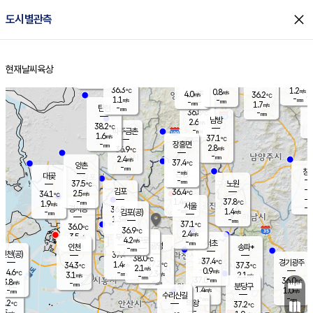
close
도시별관측
장남
판문점
36.1
℃
2.2
m/s
화현
37.8
동두천
℃
남면
-
현재날씨
육상
mm
파주
1.0
홈
m/s
포천
36.0
-
36.1
℃
mm
℃
36.6
℃
36.3
1.2
0.8
m/s
℃
m/s
4.0
양주
36.2
m/s
가
℃
-
1.1
-
mm
m/s
mm
-
mm
1.7
m/s
-
탄현
mm
36.8
-
3
℃
mm
남방
2.6
m/s
2
38.2
℃
-
파주금촌
mm
1.6
m/s
37.1
℃
-
장흥면
mm
2.8
m/s
36.9
℃
-
mm
2.4
m/s
37.4
℃
양촌
-
mm
창
-
m/s
은평
대곶
-
mm
37.5
노원
℃
-
김포
36.4
2.5
℃
34.1
m/s
℃
-
m/
-
1.4
37.8
m/s
mm
1.9
℃
m/s
서울
-
경서동
36.8
m
-
1.4
℃
mm
-
김포(공)
m/s
mm
1.3
-
m/s
mm
37.1
℃
36.0
-
℃
mm
36.9
℃
2.4
m/s
3.5
부천
m/s
4.2
구로
m/s
-
서초
mm
-
광명
mm
인천
송파*
-
mm
인천(공)
37.4
℃
38.0
℃
37.4
과천
경기광주
℃
37.2
1.4
34.3
37.3
m/s
℃
℃
℃
2.1
m/s
0.9
m/s
34.6
-
2.3
℃
mm
3.1
m/s
2.1
m/s
-
m/s
mm
-
37.0
36.0
mm
3.8
-
℃
℃
m/s
-
-
mm
무의도
mm
mm
분당구
1.4
-
1.0
m/s
m/s
mm
수리산길
-
-
mm
mm
3.2
의왕
37.2
℃
℃
2.5
m/s