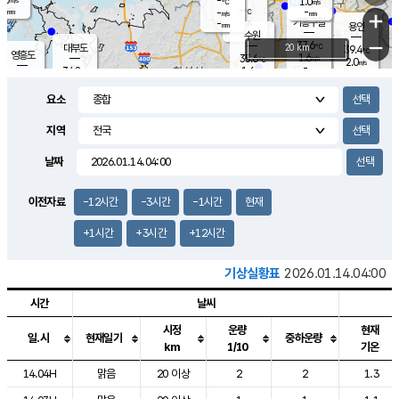
-
1.0
m/s
℃
-
-
-
mm
-
℃
mm
+
m/s
기흥구갈
-
-
m/s
mm
용인
-
수원
mm
−
37.6
℃
대부도
20 km
39.4
℃
영흥도
1.6
35.6
m/s
℃
2.0
m/s
-
mm
1.6
34.8
m/s
-
℃
mm
34.2
℃
-
오산
2.3
mm
m/s
3.2
m/s
-
mm
요소
-
mm
향남
36.2
℃
1.6
m/s
-
-
지역
℃
운평
mm
송탄
-
℃
m/s
-
s
mm
34.6
보
℃
날짜
36.8
℃
3.0
m/s
산
2.1
m/s
-
34.
mm
-
mm
2.0
℃
이전자료
-12시간
-3시간
-1시간
현재
-
m
/s
+1시간
+3시간
+12시간
기상실황표
2026.01.14.04:00
시간
날씨
시정
운량
현재
일.시
현재일기
중하운량
km
1/10
기온
도시별 기상실황표로 지점, 날씨, 기온, 강수, 바람, 기압등을 안내한 표입
14.04H
맑음
20 이상
2
2
1.3