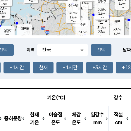
-
-
mm
무의도
mm
mm
분당구
1.9
-
3.5
m/s
m/s
mm
수리산길
-
-
mm
mm
0.3
의왕
30.8
℃
℃
3.7
31.2
m/s
1.8
m/s
℃
-
-
-
mm
1.6
℃
mm
m/s
기흥구갈
-
-
m/s
mm
용인
-
수원
mm
31.6
℃
대부도
30.7
℃
영흥도
2.3
31.3
m/s
℃
2.3
m/s
-
mm
3.1
31.8
m/s
-
℃
mm
31.9
℃
-
오산
4.4
mm
m/s
6.0
m/s
-
mm
-
mm
향남
30.4
℃
지역
날짜
3.0
m/s
31.6
-
℃
운평
mm
송탄
2.5
℃
m/s
-
s
mm
31.0
보
℃
31.7
-1시간
현재
+1시간
+3시간
+1
℃
3.8
m/s
산
1.7
m/s
-
29.
mm
-
mm
1.3
℃
-
m
/s
기온(℃)
강수
현재
이슬점
체감
일강수
적설
중하운량
기온
온도
온도
mm
cm