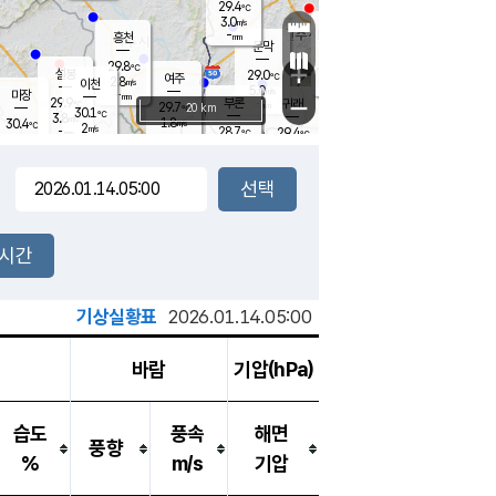
29.4
℃
강림
3.0
m/s
원주
-
흥천
mm
26.7
℃
문막
2.2
m/s
30.2
℃
29.8
-
℃
mm
+
3
설봉
m/s
29.0
℃
여주
2.8
m/s
이천
-
mm
5.0
m/s
-
마장
mm
신림
29.9
부론
-
귀래
−
℃
mm
29.7
20 km
℃
30.1
℃
3.8
m/s
1.8
30.4
m/s
℃
27.6
2
m/s
℃
-
28.7
29.4
mm
℃
-
℃
mm
2.4
m/s
-
2.7
mm
m/s
3.1
0.5
m/s
m/s
-
mm
-
백운
mm
-
-
mm
mm
백암
장호원
28.9
℃
2.9
m/s
29.9
℃
30.0
엄정
℃
-
mm
1.1
m/s
3.5
m/s
노은
-
mm
-
29.2
mm
℃
개
2시간
4.7
m/s
29.6
℃
-
mm
7
4.1
℃
m/s
-
m/s
mm
m
기상실황표
2026.01.14.05:00
바람
기압(hPa)
습도
풍속
해면
풍향
%
m/s
기압