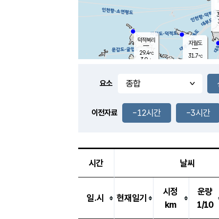
3
덕적북리
자월도
29.4
℃
31.7
℃
3.9
m/s
1.1
m/s
-
mm
-
mm
요소
풍도
30.1
덕적지도
3.7
m/
-
-12시간
-3시간
mm
이전자료
29.4
℃
대
3.2
m/s
-
mm
30.9
6.4
m
-
mm
시간
날씨
시정
운량
일.시
현재일기
km
1/10