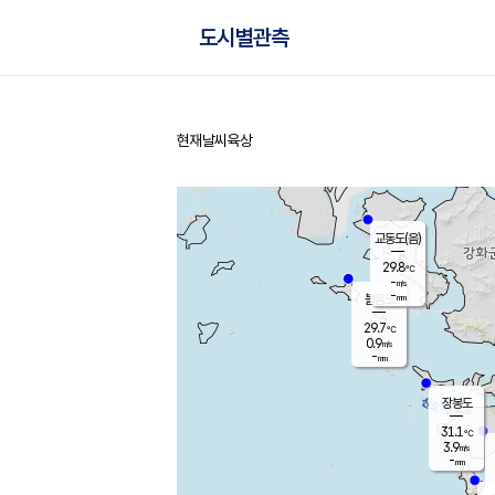
도시별관측
현재날씨
육상
홈
교동도(음)
29.8
℃
-
m/s
-
mm
볼음도
대연평
29.7
℃
0.9
m/s
30.7
℃
-
mm
1.5
m/s
-
mm
장봉도
31.1
℃
3.9
m/s
-
mm