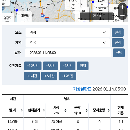
27.9
1.1
m/s
℃
-
-
-
mm
-
℃
mm
+
m/s
기흥구갈
-
-
m/s
mm
용인
-
수원
mm
−
27.3
℃
대부도
20 km
26.9
℃
영흥도
1.1
28.1
m/s
℃
3.0
m/s
-
mm
2.7
27.5
m/s
-
℃
mm
28.4
℃
-
오산
3.4
mm
m/s
5.1
m/s
-
mm
요소
-
mm
향남
27.2
℃
1.8
m/s
28.4
-
지역
℃
운평
mm
송탄
1.3
℃
m/s
-
s
mm
26.9
보
℃
날짜
27.5
℃
2.6
m/s
산
0.4
m/s
-
-
mm
-
mm
-
m
℃
이전자료
-12시간
-3시간
-1시간
현재
-
m
/s
+1시간
+3시간
+12시간
기상실황표
2026.01.14.05:00
시간
날씨
시정
운량
현재
일.시
현재일기
중하운량
km
1/10
기온
도시별 기상실황표로 지점, 날씨, 기온, 강수, 바람, 기압등을 안내한 표입
14.05H
맑음
20 이상
0
0
1.1