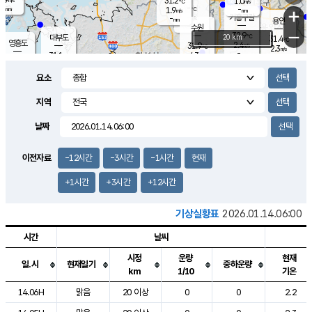
31.2
1.0
m/s
℃
-
-
-
mm
1.9
℃
mm
+
m/s
기흥구갈
-
-
m/s
mm
용인
-
수원
mm
−
32.9
℃
대부도
20 km
31.4
℃
영흥도
2.4
31.9
m/s
℃
2.3
m/s
-
mm
4.3
31.1
m/s
-
℃
mm
31.2
℃
-
오산
4.2
mm
m/s
5.6
m/s
-
mm
요소
-
mm
향남
31.0
℃
3.0
m/s
-
-
지역
℃
운평
mm
송탄
-
℃
m/s
-
s
mm
31.0
보
℃
날짜
32.1
℃
4.3
m/s
산
1.6
m/s
-
30.
mm
-
mm
1.3
℃
이전자료
-12시간
-3시간
-1시간
현재
-
m
/s
+1시간
+3시간
+12시간
기상실황표
2026.01.14.06:00
시간
날씨
시정
운량
현재
일.시
현재일기
중하운량
km
1/10
기온
도시별 기상실황표로 지점, 날씨, 기온, 강수, 바람, 기압등을 안내한 표입
14.06H
맑음
20 이상
0
0
2.2