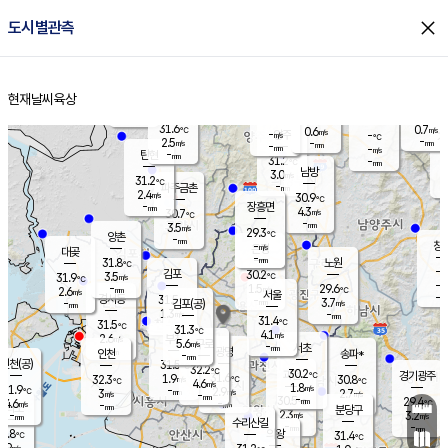
close
도시별관측
장남
판문점
29.9
℃
3.2
m/s
화현
30.5
동두천
℃
남면
-
현재날씨
육상
mm
파주
2.6
홈
m/s
포천
30.3
-
30.4
℃
mm
℃
30.2
℃
31.6
0.7
0.6
m/s
℃
m/s
-
양주
-
m/s
가
℃
-
2.5
-
mm
m/s
mm
-
mm
-
m/s
-
탄현
mm
31.2
-
2
℃
mm
남방
3.0
m/s
1
31.2
℃
-
파주금촌
mm
2.4
m/s
30.9
℃
-
장흥면
mm
4.3
m/s
30.7
℃
-
mm
3.5
m/s
29.3
℃
양촌
-
mm
창
-
m/s
은평
대곶
-
mm
31.8
노원
℃
-
김포
30.2
3.5
℃
31.9
m/s
℃
-
m/
-
1.5
29.6
m/s
mm
2.6
℃
m/s
서울
-
경서동
31.5
m
-
3.7
℃
mm
-
김포(공)
m/s
mm
1.3
-
m/s
mm
31.4
℃
31.5
-
℃
mm
31.3
℃
4.1
m/s
2.6
부천
m/s
5.6
구로
m/s
-
서초
mm
-
광명
mm
인천
송파*
-
mm
인천(공)
31.5
℃
32.2
℃
30.2
과천
경기광주
℃
31.6
1.9
32.3
30.8
m/s
℃
℃
℃
4.6
m/s
1.8
m/s
31.9
-
2.9
℃
mm
3
m/s
2.7
m/s
-
m/s
mm
-
30.5
29.4
mm
4.6
-
℃
℃
m/s
-
-
mm
무의도
mm
mm
분당구
2.3
-
3.2
m/s
m/s
mm
수리산길
-
-
mm
mm
0.8
의왕
31.4
℃
℃
2.9
m/s