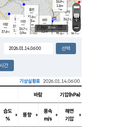
36.9
℃
강림
1.6
m/s
원주
-
흥천
mm
35.2
℃
문막
1.8
m/s
36.7
℃
37.6
-
℃
mm
+
2.2
설봉
m/s
36.2
℃
여주
1.3
m/s
이천
-
mm
1.9
m/s
-
마장
mm
신림
37.8
부론
-
귀래
−
℃
mm
36.2
20 km
℃
36.7
℃
1.5
m/s
1.2
37.6
m/s
℃
35.6
0.9
m/s
℃
-
35.4
35.1
mm
℃
-
℃
mm
1.2
m/s
-
1.4
mm
m/s
1.2
2.3
m/s
m/s
-
mm
-
백운
mm
-
-
mm
mm
백암
장호원
35.9
℃
2.7
m/s
35.6
℃
36.4
엄정
℃
-
mm
1.3
m/s
0.8
m/s
노은
-
mm
-
36.3
mm
℃
개
2시간
1.9
m/s
36.3
℃
-
mm
6
1.5
℃
m/s
-
m/s
mm
m
기상실황표
2026.01.14.06:00
바람
기압(hPa)
습도
풍속
해면
풍향
%
m/s
기압