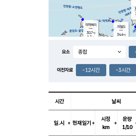
3
덕적북리
자월도
30.7
℃
34.4
℃
1.7
m/s
1.2
m/s
-
mm
-
mm
요소
풍도
31.3
덕적지도
1.5
m/
-
-12시간
-3시간
mm
이전자료
29.1
℃
대
3.7
m/s
-
mm
32.8
2.0
m
-
mm
시간
날씨
시정
운량
일.시
현재일기
km
1/10