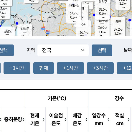
-
-
mm
무의도
mm
mm
분당구
1.3
-
1.2
m/s
m/s
mm
수리산길
-
-
mm
mm
3.4
의왕
38.6
℃
℃
2.4
34.7
m/s
0.9
m/s
℃
-
-
-
mm
0.8
℃
mm
m/s
기흥구갈
-
-
m/s
mm
용인
-
수원
mm
36.9
℃
대부도
37.2
℃
영흥도
1.0
36.4
m/s
℃
2.2
m/s
-
mm
0.8
34.4
m/s
-
℃
mm
34.1
℃
-
오산
2.6
mm
m/s
3.3
m/s
-
mm
-
mm
향남
36.9
℃
지역
날짜
1.5
m/s
37.5
-
℃
운평
mm
송탄
1.1
℃
m/s
-
s
mm
34.6
보
℃
38.4
-1시간
현재
+1시간
+3시간
+1
℃
2.8
m/s
산
1.1
m/s
-
33.
mm
-
mm
1.3
℃
-
m
/s
기온(℃)
강수
현재
이슬점
체감
일강수
적설
중하운량
기온
온도
온도
mm
cm