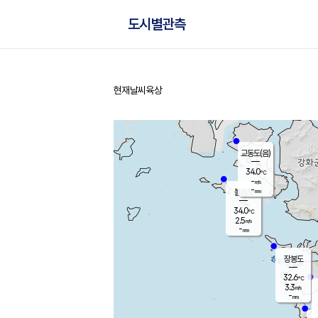
도시별관측
현재날씨
육상
홈
교동도(음)
34.0
℃
-
m/s
-
mm
볼음도
대연평
34.0
℃
2.5
m/s
34.0
℃
-
mm
3.3
m/s
-
mm
장봉도
32.6
℃
3.3
m/s
-
mm