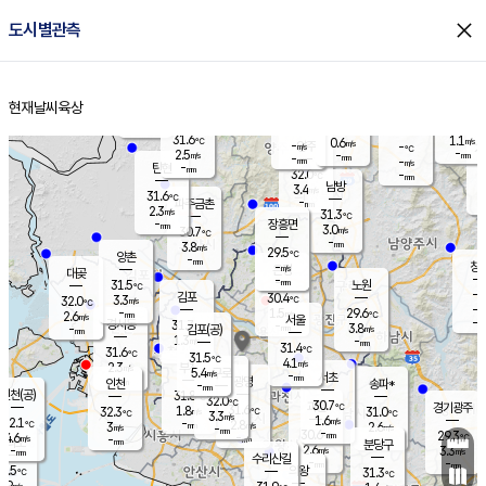
close
도시별관측
장남
판문점
30.1
℃
2.8
m/s
화현
30.7
동두천
℃
남면
-
현재날씨
육상
mm
파주
2.7
홈
m/s
포천
30.2
-
30.4
℃
mm
℃
30.3
℃
31.6
1.1
0.6
m/s
℃
m/s
-
양주
-
m/s
가
℃
-
2.5
-
mm
m/s
mm
-
mm
-
m/s
-
탄현
mm
32.0
-
2
℃
mm
남방
3.4
m/s
1
31.6
℃
-
파주금촌
mm
2.3
m/s
31.3
℃
-
장흥면
mm
3.0
m/s
30.7
℃
-
mm
3.8
m/s
29.5
℃
양촌
-
mm
창
-
m/s
은평
대곶
-
mm
31.5
노원
℃
-
김포
30.4
3.3
℃
32.0
m/s
℃
-
m/
-
1.5
29.6
m/s
mm
2.6
℃
m/s
서울
-
경서동
31.7
m
-
3.8
℃
mm
-
김포(공)
m/s
mm
1.3
-
m/s
mm
31.4
℃
31.6
-
℃
mm
31.5
℃
4.1
m/s
2.3
부천
m/s
5.4
구로
m/s
-
서초
mm
-
광명
mm
인천
송파*
-
mm
인천(공)
31.8
℃
32.0
℃
30.7
과천
경기광주
℃
31.6
1.8
32.3
31.0
m/s
℃
℃
℃
3.3
m/s
1.6
m/s
32.1
-
2.8
℃
mm
3
m/s
2.6
m/s
-
m/s
mm
-
30.6
29.3
mm
4.6
-
℃
℃
m/s
-
-
mm
무의도
mm
mm
분당구
2.6
-
3.3
m/s
m/s
mm
수리산길
-
-
mm
mm
0.5
의왕
31.3
℃
℃
2.9
m/s