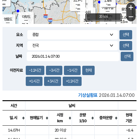
31.9
1.4
m/s
℃
-
-
-
mm
-
℃
mm
+
m/s
기흥구갈
-
-
m/s
mm
용인
-
수원
mm
−
32.6
℃
대부도
20 km
31.6
℃
영흥도
2.7
31.9
m/s
℃
2.5
m/s
-
mm
4.3
31.3
m/s
-
℃
mm
31.3
℃
-
오산
3.9
mm
m/s
5.1
m/s
-
mm
요소
-
mm
향남
31.1
℃
2.8
m/s
32.1
-
지역
℃
운평
mm
송탄
-
℃
m/s
-
s
mm
31.1
보
℃
날짜
31.9
℃
3.3
m/s
산
1.7
m/s
-
29.
mm
-
mm
1.4
℃
이전자료
-12시간
-3시간
-1시간
현재
-
m
/s
+1시간
+3시간
+12시간
기상실황표
2026.01.14.07:00
시간
날씨
시정
운량
현재
일.시
현재일기
중하운량
km
1/10
기온
도시별 기상실황표로 지점, 날씨, 기온, 강수, 바람, 기압등을 안내한 표입
14.07H
20 이상
-6.4