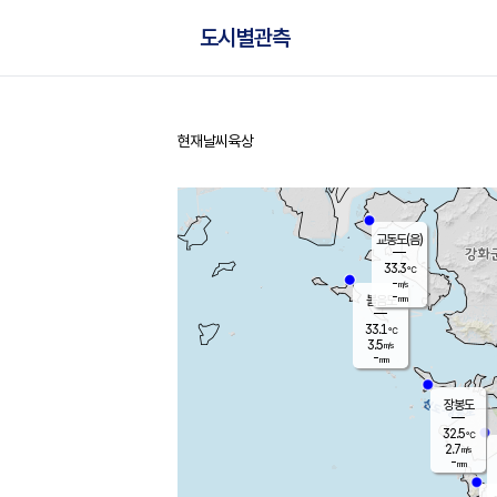
도시별관측
현재날씨
육상
홈
교동도(음)
33.3
℃
-
m/s
-
mm
볼음도
대연평
33.1
℃
3.5
m/s
33.9
℃
-
mm
1.7
m/s
-
mm
장봉도
32.5
℃
2.7
m/s
-
mm