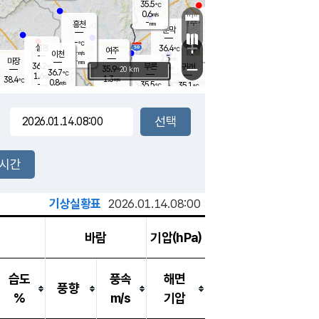
35.5
℃
강림
0.6
m/s
원주
-
흥천
mm
36.6
℃
문막
1.0
m/s
37.3
℃
-
-
℃
mm
+
2
설봉
m/s
36.4
℃
여주
-
m/s
이천
-
mm
2.5
m/s
-
마장
mm
신림
36.2
부론
-
귀래
−
℃
mm
35.9
20 km
℃
36.7
℃
1.6
m/s
1.3
38.4
m/s
℃
36.2
0.8
m/s
℃
-
35.5
35.1
mm
℃
-
℃
mm
1.8
m/s
-
0.6
mm
m/s
1.0
2.0
m/s
m/s
-
mm
-
백운
mm
-
-
mm
mm
백암
장호원
36.5
℃
2.0
m/s
36.3
℃
36.1
엄정
℃
-
mm
1.3
m/s
2.4
m/s
노은
-
mm
-
37.0
mm
℃
개
2시간
1.3
m/s
36.2
℃
-
mm
0
1.6
℃
m/s
-
/s
mm
m
기상실황표
2026.01.14.08:00
바람
기압(hPa)
습도
풍속
해면
풍향
%
m/s
기압