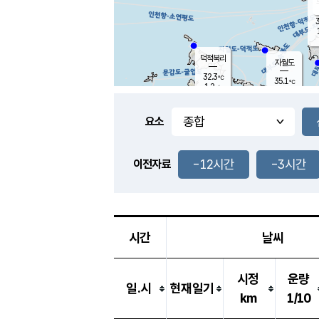
3
덕적북리
자월도
32.3
℃
35.1
℃
1.2
m/s
1.3
m/s
-
mm
-
mm
요소
풍도
31.1
덕적지도
2.3
m/
-
-12시간
-3시간
mm
이전자료
29.5
℃
대
3.6
m/s
-
mm
31.4
1.6
m
-
mm
시간
날씨
시정
운량
일.시
현재일기
km
1/10