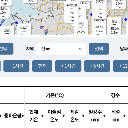
-
-
mm
무의도
mm
mm
분당구
1.0
-
1.5
m/s
m/s
mm
수리산길
-
-
mm
mm
3.9
의왕
-
℃
℃
1.6
-
m/s
-
m/s
℃
-
-
-
mm
-
℃
mm
m/s
기흥구갈
-
-
m/s
mm
용인
-
수원
mm
38.7
℃
대부도
38.0
℃
영흥도
1.3
37.5
m/s
℃
1.3
m/s
-
mm
2.4
33.6
m/s
-
℃
mm
34.7
℃
-
오산
2.6
mm
m/s
3.3
m/s
-
mm
-
mm
향남
36.4
℃
지역
날짜
1.5
m/s
36.7
-
℃
운평
mm
송탄
2.9
℃
m/s
-
s
mm
34.2
보
℃
38.0
-1시간
현재
+1시간
+3시간
+1
℃
3.9
m/s
산
1.5
m/s
-
35.
mm
-
mm
-
m
℃
-
m
/s
기온(℃)
강수
현재
이슬점
체감
일강수
적설
중하운량
기온
온도
온도
mm
cm