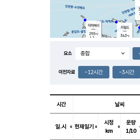
3
덕적북리
자월도
29.5
℃
34.3
℃
1.7
m/s
0.9
m/s
-
mm
-
mm
요소
풍도
33.1
덕적지도
0.3
m/
-
-12시간
-3시간
mm
이전자료
29.7
℃
대
2.7
m/s
-
mm
32.0
0.2
m
-
mm
시간
날씨
시정
운량
일.시
현재일기
km
1/10