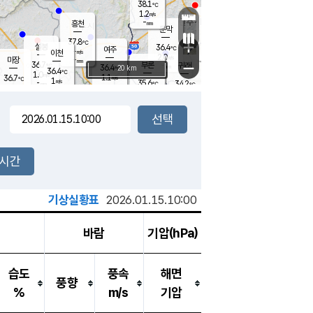
38.1
℃
강림
1.2
m/s
원주
-
흥천
mm
35.4
℃
문막
1.6
m/s
36.3
℃
37.8
-
℃
mm
+
1.7
설봉
m/s
36.4
℃
여주
-
m/s
이천
-
mm
2.0
m/s
-
마장
mm
신림
36.7
부론
-
귀래
−
℃
mm
36.4
20 km
℃
36.4
℃
1.0
m/s
1.1
36.7
m/s
℃
35.3
1
m/s
℃
-
35.6
34.2
mm
℃
-
℃
mm
1.3
m/s
-
2.2
mm
m/s
1.4
2.0
m/s
m/s
-
mm
-
백운
mm
-
-
mm
mm
백암
장호원
35.7
℃
1.7
m/s
35.2
℃
36.3
엄정
℃
-
mm
2.8
m/s
1.3
m/s
노은
-
mm
-
36.5
mm
℃
개
2시간
2.8
m/s
36.2
℃
-
mm
1.2
℃
m/s
-
/s
mm
m
기상실황표
2026.01.15.10:00
바람
기압(hPa)
습도
풍속
해면
풍향
%
m/s
기압