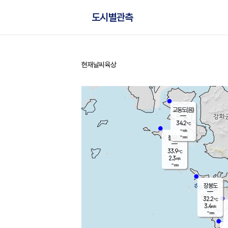
도시별관측
현재날씨
육상
홈
교동도(음)
34.2
℃
-
m/s
-
mm
볼음도
대연평
33.9
℃
2.3
m/s
32.9
℃
-
mm
2.2
m/s
-
mm
장봉도
32.2
℃
3.4
m/s
-
mm