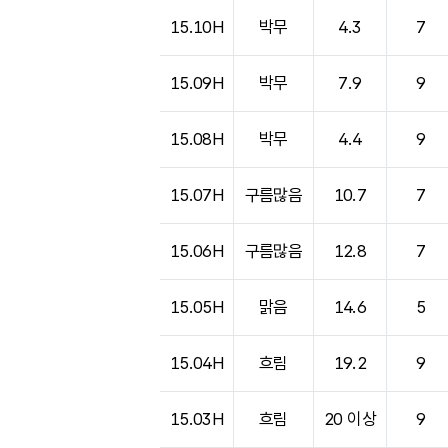
도시별 기상실황표로 지점, 날씨, 기온, 강수, 
15.10H
박무
4.3
7
15.09H
박무
7.9
9
15.08H
박무
4.4
9
15.07H
구름많음
10.7
7
15.06H
구름많음
12.8
7
15.05H
맑음
14.6
5
15.04H
흐림
19.2
9
15.03H
흐림
20 이상
9