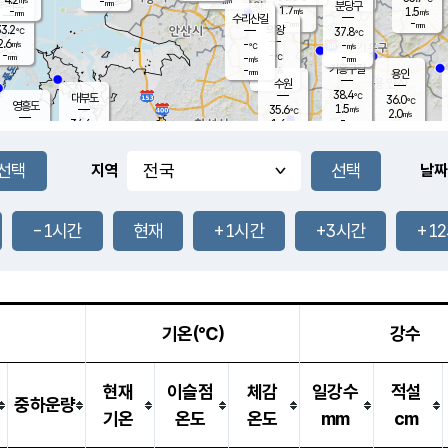
-
-
mm
무의도
mm
mm
분당구
1.7
-
1.5
m/s
m/s
mm
수리산길
-
-
mm
mm
3.2
의왕
37.8
℃
℃
2.6
-
m/s
-
m/s
℃
-
-
-
mm
-
℃
mm
m/s
기흥구갈
-
-
m/s
mm
용인
-
수원
mm
38.4
℃
대부도
36.0
℃
영흥도
1.5
35.6
m/s
℃
2.0
m/s
-
mm
1.6
34.6
m/s
-
℃
mm
33.2
℃
-
오산
3.4
mm
m/s
2.8
m/s
-
mm
-
mm
향남
33.4
℃
지역
날짜
0.9
m/s
37.2
-
℃
운평
mm
송탄
0.9
℃
m/s
-
s
mm
34.4
보
℃
37.0
-1시간
현재
+1시간
+3시간
+1
℃
3.3
m/s
산
2.1
m/s
-
-
mm
-
mm
-
m
℃
-
m
/s
기온(℃)
강수
현재
이슬점
체감
일강수
적설
중하운량
기온
온도
온도
mm
cm