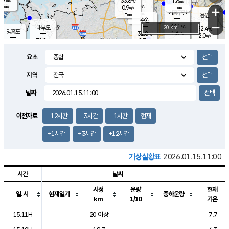
33.8
1.6
m/s
℃
-
-
-
mm
0.9
℃
mm
+
m/s
기흥구갈
-
-
m/s
mm
용인
-
수원
mm
−
33.1
℃
대부도
20 km
32.4
℃
영흥도
1.6
31.8
m/s
℃
2.0
m/s
-
mm
2.3
31.8
m/s
-
℃
mm
31.2
℃
-
오산
2.0
mm
m/s
2.0
m/s
-
mm
요소
-
mm
향남
32.0
℃
1.6
m/s
32.1
-
지역
℃
운평
mm
송탄
1.4
℃
m/s
-
s
mm
31.6
보
℃
날짜
32.5
℃
2.2
m/s
산
1.5
m/s
-
30.
mm
-
mm
1.3
℃
이전자료
-12시간
-3시간
-1시간
현재
-
m
/s
+1시간
+3시간
+12시간
기상실황표
2026.01.15.11:00
시간
날씨
시정
운량
현재
일.시
현재일기
중하운량
km
1/10
기온
도시별 기상실황표로 지점, 날씨, 기온, 강수, 바람, 기압등을 안내한 표입
15.11H
20 이상
7.7