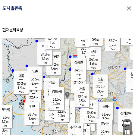
close
도시별관측
장남
판문점
31.9
℃
1.0
m/s
화현
33.3
동두천
℃
남면
-
현재날씨
육상
mm
파주
1.4
홈
m/s
포천
31.7
-
32.8
℃
mm
℃
33.7
℃
32.1
-
0.9
m/s
℃
m/s
-
양주
33.7
m/s
가
℃
-
1
-
mm
m/s
mm
-
mm
1.7
m/s
-
탄현
mm
33.1
-
3
℃
mm
남방
1.7
m/s
1
34.3
℃
-
파주금촌
mm
1.1
m/s
34.1
℃
-
장흥면
mm
1.6
m/s
34.2
℃
-
mm
2.4
m/s
34.5
℃
양촌
-
mm
창
-
m/s
은평
대곶
-
mm
33.5
노원
℃
-
김포
31.9
2.4
℃
32.3
m/s
℃
-
m/
-
1.2
33.2
m/s
mm
1.9
℃
m/s
서울
-
경서동
33.8
m
-
2.0
℃
mm
-
김포(공)
m/s
mm
0.9
-
m/s
mm
33.1
℃
33.5
-
℃
mm
33.6
℃
2.5
m/s
1.8
부천
m/s
1.6
구로
m/s
-
서초
mm
-
광명
mm
인천
송파*
-
mm
인천(공)
33.4
℃
32.8
℃
34.0
과천
경기광주
℃
32.7
1.3
33.7
33.4
m/s
℃
℃
℃
1.1
m/s
1.2
m/s
32.5
-
1.7
℃
mm
1.4
m/s
2.0
m/s
-
m/s
mm
-
32.5
30.4
mm
3.7
-
℃
℃
m/s
-
-
mm
무의도
mm
mm
분당구
1.4
-
0.6
m/s
m/s
mm
수리산길
-
-
mm
mm
1.8
의왕
33.4
℃
℃
1.7
m/s