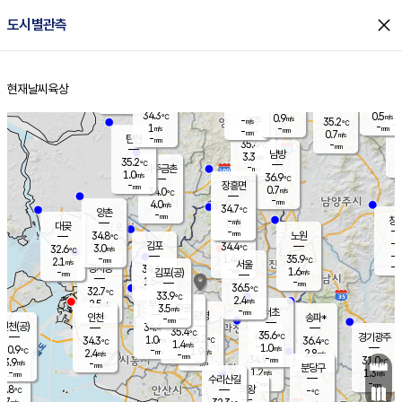
close
도시별관측
장남
판문점
34.9
℃
1.3
m/s
화현
33.0
동두천
℃
남면
-
현재날씨
육상
mm
파주
0.1
홈
m/s
포천
32.9
-
34.3
℃
mm
℃
34.5
℃
34.3
0.5
0.9
m/s
℃
m/s
-
양주
35.2
m/s
가
℃
-
1
-
mm
m/s
mm
-
mm
0.7
m/s
-
탄현
mm
35.4
-
3
℃
mm
남방
3.3
m/s
2
35.2
℃
-
파주금촌
mm
1.0
m/s
36.9
℃
-
장흥면
mm
0.7
m/s
34.0
℃
-
mm
4.0
m/s
34.7
℃
양촌
-
mm
창
-
m/s
은평
대곶
-
mm
34.8
노원
℃
-
김포
34.4
3.0
℃
32.6
m/s
℃
-
m/
-
1.4
35.9
m/s
mm
2.1
℃
m/s
서울
-
경서동
34.4
m
-
1.6
℃
mm
-
김포(공)
m/s
mm
1.5
-
m/s
mm
36.5
℃
32.7
-
℃
mm
33.9
℃
2.4
m/s
2.5
부천
m/s
3.5
구로
m/s
-
서초
mm
-
광명
mm
인천
송파*
-
mm
인천(공)
34.4
℃
35.4
℃
35.6
과천
경기광주
℃
35.2
1.0
34.3
36.4
m/s
℃
℃
℃
1.4
m/s
1.0
m/s
30.9
-
1.9
℃
mm
2.4
m/s
2.8
m/s
-
m/s
mm
-
34.9
31.0
mm
3.9
-
℃
℃
m/s
-
-
mm
무의도
mm
mm
분당구
1.2
-
1.3
m/s
m/s
mm
수리산길
-
-
mm
mm
0.8
의왕
-
℃
℃
0.7
m/s