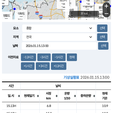
32.3
-
m/s
℃
-
-
-
mm
-
℃
mm
+
m/s
기흥구갈
-
-
m/s
mm
용인
-
수원
mm
−
36.3
℃
대부도
20 km
36.0
℃
영흥도
0.5
34.5
m/s
℃
0.9
m/s
-
mm
2.4
30.1
m/s
-
℃
mm
31.0
℃
-
오산
1.8
mm
m/s
3.4
m/s
-
mm
요소
-
mm
향남
31.0
℃
0.3
m/s
34.7
-
지역
℃
운평
mm
송탄
2.2
℃
m/s
-
s
mm
30.9
보
℃
날짜
35.8
℃
3.3
m/s
산
0.8
m/s
-
31.
mm
-
mm
0.5
℃
이전자료
-12시간
-3시간
-1시간
현재
-
m
/s
+1시간
+3시간
+12시간
기상실황표
2026.01.15.13:00
시간
날씨
시정
운량
현재
일.시
현재일기
중하운량
km
1/10
기온
도시별 기상실황표로 지점, 날씨, 기온, 강수, 바람, 기압등을 안내한 표입
15.13H
6.8
10.9