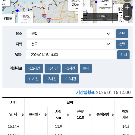
30.3
1.9
m/s
℃
-
-
-
mm
2.0
℃
mm
+
m/s
기흥구갈
-
-
m/s
mm
용인
-
수원
mm
−
-
℃
대부도
20 km
31.2
℃
영흥도
-
30.3
m/s
℃
1.8
m/s
-
mm
3.2
30.3
m/s
-
℃
mm
30.0
℃
-
오산
3.8
mm
m/s
5.4
m/s
-
mm
요소
-
mm
향남
29.6
℃
2.9
m/s
29.6
-
지역
℃
운평
mm
송탄
2.0
℃
m/s
-
s
mm
29.0
보
℃
날짜
30.7
℃
3.5
m/s
산
1.1
m/s
-
-
mm
-
mm
-
m
℃
이전자료
-12시간
-3시간
-1시간
현재
-
m
/s
+1시간
+3시간
+12시간
기상실황표
2026.01.15.14:00
시간
날씨
시정
운량
현재
일.시
현재일기
중하운량
km
1/10
기온
도시별 기상실황표로 지점, 날씨, 기온, 강수, 바람, 기압등을 안내한 표입
15.14H
11.9
14.3