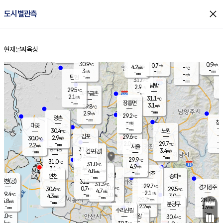
close
도시별관측
장남
판문점
31.5
℃
3.3
m/s
화현
30.9
동두천
℃
남면
-
현재날씨
육상
mm
파주
3.3
홈
m/s
포천
30.4
-
30.7
℃
mm
℃
29.7
℃
30.9
0.9
0.7
m/s
℃
m/s
4.2
양주
-
m/s
가
℃
-
3
-
mm
m/s
mm
-
mm
-
m/s
-
탄현
mm
31.6
-
2
℃
mm
남방
2.9
m/s
1
29.5
℃
-
파주금촌
mm
2.1
m/s
31.1
℃
-
장흥면
mm
3.1
m/s
29.8
℃
-
mm
2.9
m/s
29.2
℃
양촌
-
mm
창
-
m/s
은평
대곶
-
mm
30.4
노원
℃
-
김포
29.6
2.9
℃
30.0
m/s
℃
-
m/
-
2.0
29.7
m/s
mm
2.2
℃
m/s
서울
-
경서동
31.5
m
-
3.4
℃
mm
-
김포(공)
m/s
mm
1.5
-
m/s
mm
29.9
℃
31.0
-
℃
mm
31.0
℃
4.9
m/s
3.1
부천
m/s
4.8
구로
m/s
-
서초
mm
-
광명
mm
인천
송파*
-
mm
인천(공)
31.2
℃
31.3
℃
29.7
과천
경기광주
℃
30.6
0.7
30.6
29.5
m/s
℃
℃
℃
4.7
m/s
2.1
m/s
29.4
-
3.0
℃
mm
4.3
m/s
3.0
m/s
-
m/s
mm
-
29.3
28.7
mm
5.8
-
℃
℃
m/s
-
-
mm
무의도
mm
mm
분당구
2.2
-
1.9
m/s
m/s
mm
수리산길
-
-
mm
mm
0.0
의왕
30.4
℃
℃
2.6
m/s