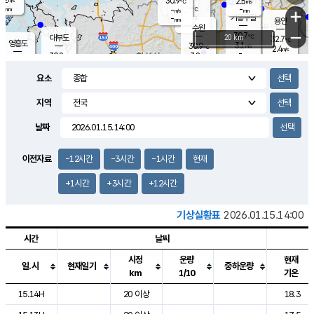
30.9
2.5
m/s
℃
-
-
-
mm
-
℃
mm
+
m/s
기흥구갈
-
-
m/s
mm
용인
-
수원
mm
−
30.7
℃
대부도
20 km
32.7
℃
영흥도
3.1
30.9
m/s
℃
2.4
m/s
-
mm
3.8
30.8
m/s
-
℃
mm
30.5
℃
-
오산
3.4
mm
m/s
4.5
m/s
-
mm
요소
-
mm
향남
30.9
℃
3.0
m/s
31.4
-
지역
℃
운평
mm
송탄
-
℃
m/s
-
s
mm
30.1
보
℃
날짜
31.1
℃
4.1
m/s
산
2.2
m/s
-
29.
mm
-
mm
2.7
℃
이전자료
-12시간
-3시간
-1시간
현재
-
m
/s
+1시간
+3시간
+12시간
기상실황표
2026.01.15.14:00
시간
날씨
시정
운량
현재
일.시
현재일기
중하운량
km
1/10
기온
도시별 기상실황표로 지점, 날씨, 기온, 강수, 바람, 기압등을 안내한 표입
15.14H
20 이상
18.3