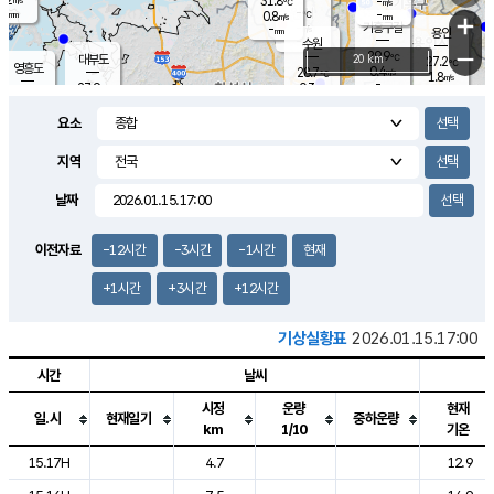
31.8
-
m/s
℃
-
-
-
mm
0.8
℃
mm
+
m/s
기흥구갈
-
-
m/s
mm
용인
-
수원
mm
−
29.9
℃
대부도
20 km
27.2
℃
영흥도
0.4
28.7
m/s
℃
1.8
m/s
-
mm
0.3
27.9
m/s
-
℃
mm
30.4
℃
-
오산
1.7
mm
m/s
1.9
m/s
-
mm
요소
-
mm
향남
26.6
℃
0.3
m/s
-
-
지역
℃
운평
mm
송탄
-
℃
m/s
-
s
mm
27.9
보
℃
날짜
29.8
℃
1.8
m/s
산
1.2
m/s
-
24.
mm
-
mm
0.0
℃
이전자료
-12시간
-3시간
-1시간
현재
-
m
/s
+1시간
+3시간
+12시간
기상실황표
2026.01.15.17:00
시간
날씨
시정
운량
현재
일.시
현재일기
중하운량
km
1/10
기온
도시별 기상실황표로 지점, 날씨, 기온, 강수, 바람, 기압등을 안내한 표입
15.17H
4.7
12.9