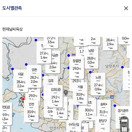
close
도시별관측
장남
판문점
26.9
℃
1.4
m/s
화현
27.1
동두천
℃
남면
-
현재날씨
육상
mm
파주
2.6
홈
m/s
포천
24.9
-
28.8
℃
mm
℃
28.2
℃
27.2
0.0
2
m/s
℃
m/s
-
양주
28.4
m/s
가
℃
-
3.5
-
mm
m/s
mm
-
mm
2.9
m/s
-
탄현
mm
27.9
-
2
℃
mm
남방
1.7
m/s
0
27.6
℃
-
파주금촌
mm
1.4
m/s
28.8
℃
-
장흥면
mm
0.3
m/s
28.4
℃
-
mm
2.0
m/s
29.0
℃
양촌
-
mm
창
-
m/s
은평
대곶
-
mm
28.2
노원
℃
-
김포
29.3
2.0
℃
28.4
m/s
℃
-
m/
-
2.6
27.4
m/s
mm
2.2
℃
m/s
서울
-
경서동
-
m
-
0.9
℃
mm
-
김포(공)
m/s
mm
-
-
m/s
mm
30.9
℃
29.0
-
℃
mm
29.2
℃
1.9
m/s
2.4
부천
m/s
1.4
구로
m/s
-
서초
mm
-
광명
mm
인천
송파*
-
mm
인천(공)
30.9
℃
31.1
℃
30.0
과천
경기광주
℃
32.6
0.9
30.9
31.5
m/s
℃
℃
℃
1.4
m/s
1.1
m/s
29.9
-
0.5
℃
mm
2.4
m/s
2.1
m/s
-
m/s
mm
-
26.5
27.1
mm
5.3
-
℃
℃
m/s
-
-
mm
무의도
mm
mm
분당구
0.1
-
3.1
m/s
m/s
mm
수리산길
-
-
mm
mm
9.0
의왕
-
℃
℃
1.2
m/s