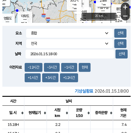
35.1
2.4
m/s
℃
-
-
-
mm
-
℃
mm
+
m/s
기흥구갈
-
-
m/s
mm
용인
-
수원
mm
−
35.0
℃
대부도
20 km
35.7
℃
영흥도
2.7
34.3
m/s
℃
2.2
m/s
-
mm
3
35.3
m/s
-
℃
mm
34.0
℃
-
오산
3.6
mm
m/s
1.3
m/s
-
mm
요소
-
mm
향남
34.7
℃
2.9
m/s
35.6
-
지역
℃
운평
mm
송탄
2.0
℃
m/s
-
s
mm
34.2
보
℃
날짜
35.5
℃
2.7
m/s
산
1.7
m/s
-
33.
mm
-
mm
1.2
℃
이전자료
-12시간
-3시간
-1시간
현재
-
m
/s
+1시간
+3시간
+12시간
기상실황표
2026.01.15.18:00
시간
날씨
시정
운량
현재
일.시
현재일기
중하운량
km
1/10
기온
도시별 기상실황표로 지점, 날씨, 기온, 강수, 바람, 기압등을 안내한 표입
15.18H
2.2
7.4