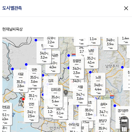
close
도시별관측
장남
판문점
32.4
℃
3.1
m/s
화현
33.0
동두천
℃
남면
-
현재날씨
육상
mm
파주
3.9
홈
m/s
포천
34.6
-
33.9
℃
mm
℃
32.5
℃
32.8
1.4
1.1
m/s
℃
m/s
-
양주
34.8
m/s
가
℃
-
2.2
-
mm
m/s
mm
-
mm
3.9
m/s
-
탄현
mm
34.3
-
3
℃
mm
남방
2.7
m/s
2
34.0
℃
-
파주금촌
mm
3.2
m/s
35.2
℃
-
장흥면
mm
4.1
m/s
35.0
℃
-
mm
4.0
m/s
34.0
℃
양촌
-
mm
창
2.3
m/s
은평
대곶
-
mm
35.5
노원
℃
-
김포
34.0
3.6
℃
35.3
m/s
℃
-
m/
-
3.5
34.8
m/s
mm
2.8
℃
m/s
서울
-
경서동
-
m
-
4.4
℃
mm
-
김포(공)
m/s
mm
-
-
m/s
mm
34.7
℃
35.1
-
℃
mm
35.6
℃
3.6
m/s
3.1
부천
m/s
5.4
구로
m/s
-
서초
mm
-
광명
mm
인천
송파*
-
mm
인천(공)
35.3
℃
36.7
℃
35.0
과천
경기광주
℃
-
1.2
34.1
34.7
m/s
℃
℃
℃
5.1
m/s
2.8
m/s
35.1
-
-
℃
mm
2.5
m/s
2.3
m/s
-
m/s
mm
-
34.6
33.4
mm
4.0
-
℃
℃
m/s
-
-
mm
무의도
mm
mm
분당구
2.5
-
2.8
m/s
m/s
mm
수리산길
-
-
mm
mm
2.8
의왕
35.9
℃
℃
1.6
m/s