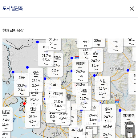
close
도시별관측
장남
판문점
22.1
℃
1.2
m/s
화현
22.1
동두천
℃
남면
-
현재날씨
육상
mm
파주
2.5
홈
m/s
포천
20.9
-
22.2
℃
mm
℃
22.9
℃
21.3
0.0
0.8
m/s
℃
m/s
-
양주
-
m/s
가
℃
-
2.1
-
mm
m/s
mm
-
mm
-
m/s
-
탄현
mm
23.0
-
2
℃
mm
남방
1.3
m/s
1
21.7
℃
-
파주금촌
mm
2.3
m/s
24.3
℃
-
장흥면
mm
1.1
m/s
23.2
℃
-
mm
3.2
m/s
24.2
℃
양촌
-
mm
창
-
m/s
은평
대곶
-
mm
23.1
노원
℃
-
김포
25.3
2.6
℃
22.9
m/s
℃
-
m/
-
2.2
24.8
m/s
mm
2.4
℃
m/s
서울
-
경서동
24.1
m
-
1.5
℃
mm
-
김포(공)
m/s
mm
0.4
-
m/s
mm
24.7
℃
23.6
-
℃
mm
24.0
℃
3.5
m/s
2.0
부천
m/s
2.4
구로
m/s
-
서초
mm
-
광명
mm
인천
송파*
-
mm
인천(공)
26.0
℃
25.8
℃
24.4
과천
경기광주
℃
25.7
0.9
25.9
24.7
m/s
℃
℃
℃
4.9
m/s
1.6
m/s
23.4
-
2.7
℃
mm
4.3
m/s
1.4
m/s
-
m/s
mm
-
23.1
22.4
mm
6.1
-
℃
℃
m/s
-
-
mm
무의도
mm
mm
분당구
0.4
-
3.2
m/s
m/s
mm
수리산길
-
-
mm
mm
4.6
의왕
24.7
℃
℃
3.4
m/s