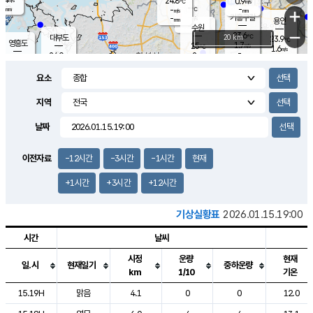
24.8
0.9
m/s
℃
-
-
-
mm
-
℃
mm
+
m/s
기흥구갈
-
-
m/s
mm
용인
-
수원
mm
−
23.6
℃
대부도
20 km
23.9
℃
영흥도
1.7
25
m/s
℃
1.6
m/s
-
mm
2
24.0
m/s
-
℃
mm
26.0
℃
-
오산
2.1
mm
m/s
6.9
m/s
-
mm
요소
-
mm
향남
24.4
℃
1.7
m/s
25.3
-
지역
℃
운평
mm
송탄
0.6
℃
m/s
-
s
mm
23.3
보
℃
날짜
24.4
℃
1.9
m/s
산
0.7
m/s
-
21.
mm
-
mm
-
m
℃
이전자료
-12시간
-3시간
-1시간
현재
-
m
/s
+1시간
+3시간
+12시간
기상실황표
2026.01.15.19:00
시간
날씨
시정
운량
현재
일.시
현재일기
중하운량
km
1/10
기온
도시별 기상실황표로 지점, 날씨, 기온, 강수, 바람, 기압등을 안내한 표입
15.19H
맑음
4.1
0
0
12.0