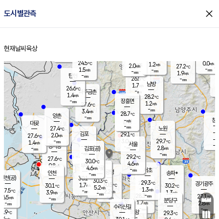
close
도시별관측
장남
판문점
25.5
℃
2.1
m/s
화현
26.1
동두천
℃
남면
-
현재날씨
육상
mm
파주
2.0
홈
m/s
포천
24.2
-
26.8
℃
mm
℃
27.1
℃
24.5
0.0
1.2
m/s
℃
m/s
2.0
양주
27.2
m/s
가
℃
-
1.5
-
mm
m/s
mm
-
mm
1.9
m/s
-
탄현
mm
26.5
-
2
℃
mm
남방
1.7
m/s
1
26.6
℃
-
파주금촌
mm
1.4
m/s
28.2
℃
-
장흥면
mm
1.2
m/s
27.6
℃
-
mm
3.4
m/s
28.7
℃
양촌
-
mm
창
-
m/s
은평
대곶
-
mm
27.4
노원
℃
-
김포
29.1
2.0
℃
27.6
m/s
℃
-
m/
-
3.0
29.7
m/s
mm
1.4
℃
m/s
서울
-
경서동
-
m
-
2.8
℃
mm
-
김포(공)
m/s
mm
-
-
m/s
mm
29.2
℃
27.6
-
℃
mm
30.0
℃
4.6
m/s
0.8
부천
m/s
4.6
구로
m/s
-
서초
mm
-
광명
mm
인천
송파*
-
mm
인천(공)
30.1
℃
30.3
℃
29.3
과천
경기광주
℃
30.5
1.7
30.1
30.2
m/s
℃
℃
℃
5.2
m/s
1.3
m/s
27.5
-
2.2
℃
mm
3.9
m/s
1.3
m/s
-
m/s
mm
-
28.3
27.1
mm
6.5
-
℃
℃
m/s
-
-
mm
무의도
mm
mm
분당구
1.7
-
2.8
m/s
m/s
mm
수리산길
-
-
mm
mm
7.9
의왕
29.3
℃
℃
0.4
m/s