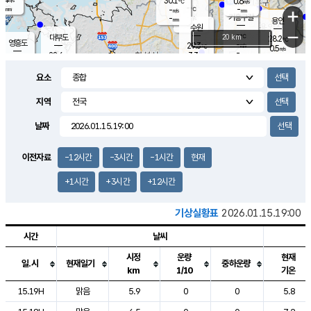
30.1
0.6
m/s
℃
-
-
-
mm
-
℃
mm
+
m/s
기흥구갈
-
-
m/s
mm
용인
-
수원
mm
−
-
℃
대부도
20 km
28.2
℃
영흥도
-
29.3
m/s
℃
0.5
m/s
-
mm
3.3
28.6
m/s
-
℃
mm
29.0
℃
-
오산
2.7
mm
m/s
3.9
m/s
-
mm
요소
-
mm
향남
28.8
℃
2.0
m/s
29.7
-
지역
℃
운평
mm
송탄
1.2
℃
m/s
-
s
mm
28.2
보
℃
날짜
29.1
℃
2.1
m/s
산
1.3
m/s
-
26.
mm
-
mm
0.5
℃
이전자료
-12시간
-3시간
-1시간
현재
-
m
/s
+1시간
+3시간
+12시간
기상실황표
2026.01.15.19:00
시간
날씨
시정
운량
현재
일.시
현재일기
중하운량
km
1/10
기온
도시별 기상실황표로 지점, 날씨, 기온, 강수, 바람, 기압등을 안내한 표입
15.19H
맑음
5.9
0
0
5.8