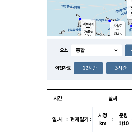
2
덕적북리
자월도
26.5
℃
28.3
℃
2.2
m/s
3.3
m/s
-
mm
-
mm
요소
풍도
27.0
덕적지도
1.3
m/
-
-12시간
-3시간
mm
이전자료
25.6
℃
대
1.0
m/s
-
mm
25.7
0.0
m
-
mm
시간
날씨
시정
운량
일.시
현재일기
km
1/10