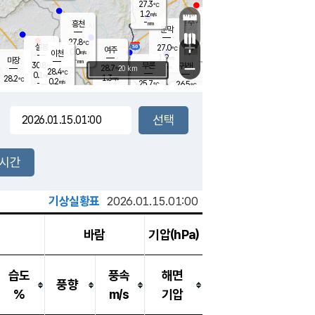
27.3
℃
강림
1.2
m/s
원주
-
흥천
mm
25.6
℃
문막
0.3
m/s
30.1
℃
27.8
-
℃
mm
+
0.4
설봉
m/s
27.0
℃
여주
0.0
m/s
이천
-
mm
1.9
m/s
-
마장
mm
신림
30.8
부론
-
귀래
−
℃
mm
28.7
20 km
℃
28.4
℃
0.1
m/s
1.3
28.2
m/s
℃
24.9
0.2
m/s
℃
-
25.7
26.5
mm
℃
-
℃
mm
1.2
m/s
-
0.0
mm
m/s
0.0
0.3
m/s
m/s
-
mm
-
백운
mm
-
-
mm
mm
백암
장호원
25.0
℃
0.4
m/s
24.9
℃
27.5
엄정
℃
-
mm
0.0
m/s
0.5
m/s
노은
-
mm
-
26.4
mm
℃
개
2시간
0.0
m/s
25.5
℃
-
mm
6
0.6
℃
m/s
-
m/s
mm
m
기상실황표
2026.01.15.01:00
바람
기압(hPa)
습도
풍속
해면
풍향
%
m/s
기압