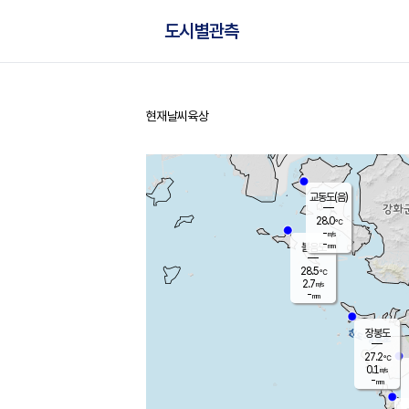
도시별관측
현재날씨
육상
홈
교동도(음)
28.0
℃
-
m/s
-
mm
볼음도
대연평
28.5
℃
2.7
m/s
28.8
℃
-
mm
0.2
m/s
-
mm
장봉도
27.2
℃
0.1
m/s
-
mm