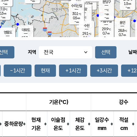
-
-
mm
무의도
mm
mm
분당구
0.3
-
1.5
m/s
m/s
mm
수리산길
-
-
mm
mm
7.0
의왕
-
℃
℃
0.3
30.1
m/s
-
m/s
℃
-
-
-
mm
0.5
℃
mm
m/s
기흥구갈
-
-
m/s
mm
용인
-
수원
mm
29.9
℃
대부도
28.8
℃
영흥도
0.7
29.1
m/s
℃
0.7
m/s
-
mm
0.2
27.3
m/s
-
℃
mm
28.7
℃
-
오산
0.7
mm
m/s
0.8
m/s
-
mm
-
mm
향남
27.1
℃
지역
날짜
0.3
m/s
30.7
-
℃
운평
mm
송탄
0.2
℃
m/s
-
s
mm
27.1
보
℃
30.4
-1시간
현재
+1시간
+3시간
+1
℃
0.5
m/s
산
1.8
m/s
-
24.
mm
-
mm
0.0
℃
-
m
/s
기온(℃)
강수
현재
이슬점
체감
일강수
적설
중하운량
기온
온도
온도
mm
cm