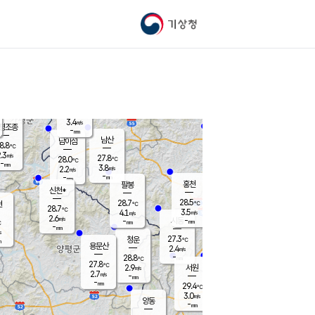
기상청
신남
24.8
℃
3.1
m/s
가평북면
-
mm
27.8
℃
3.4
m/s
평조종
-
mm
화촌
남산
남이섬
8.8
℃
.3
m/s
27.5
27.8
℃
28.0
℃
℃
-
mm
0.5
3.8
m/s
2.2
m/s
m/s
-
-
mm
-
mm
mm
홍천
팔봉
신천*
28.5
28.7
현
℃
℃
28.7
℃
3.5
4.1
m/s
m/s
2.6
m/s
-
시동
-
mm
mm
℃
-
mm
s
27.3
청운
℃
m
용문산
2.4
m/s
-
28.8
mm
℃
27.8
℃
2.9
서원
횡성
m/s
2.7
m/s
-
안흥
mm
-
mm
29.4
29.9
℃
℃
26.8
3.0
3.0
℃
m/s
m/s
양동
-
-
2.4
m/s
mm
mm
-
mm