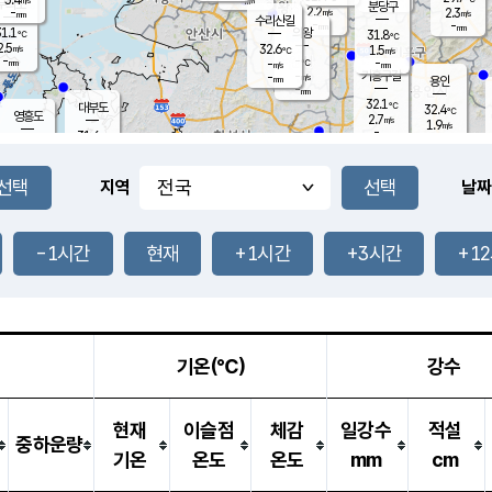
-
mm
무의도
mm
분당구
2.2
-
2.3
m/s
m/s
mm
수리산길
-
-
mm
mm
1.1
의왕
31.8
℃
℃
2.5
32.6
m/s
1.5
m/s
℃
-
-
-
mm
-
℃
mm
m/s
기흥구갈
-
-
m/s
mm
용인
-
mm
32.1
℃
대부도
32.4
℃
영흥도
2.7
m/s
1.9
m/s
-
mm
31.6
-
℃
mm
31.4
℃
오산
4.1
m/s
4.7
m/s
-
mm
-
mm
향남
31.1
℃
지역
날짜
2.7
m/s
32.3
-
℃
운평
mm
송탄
2.1
℃
m/s
-
s
mm
31.0
보
℃
33.1
-1시간
현재
+1시간
+3시간
+1
℃
3.7
m/s
산
1.6
m/s
-
-
mm
-
mm
-
m
℃
-
m
/s
기온(℃)
강수
현재
이슬점
체감
일강수
적설
중하운량
기온
온도
온도
mm
cm