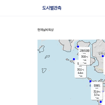
도시별관측
현재날씨
육상
홈
교동도(음)
30.5
℃
-
m/s
-
mm
볼음도
대연평
30.1
℃
4.4
m/s
31.2
℃
-
mm
1.7
m/s
-
mm
장봉도
32.6
℃
3.7
m/s
-
mm