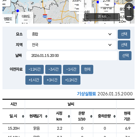
33.8
2.7
m/s
℃
-
-
-
mm
-
℃
mm
+
m/s
기흥구갈
-
-
m/s
mm
용인
-
수원
mm
−
38.0
℃
대부도
20 km
36.3
℃
영흥도
2.1
35.7
m/s
℃
2.0
m/s
-
mm
2
34.0
m/s
-
℃
mm
32.9
℃
-
오산
3.5
mm
m/s
3.4
m/s
-
mm
요소
-
mm
향남
34.7
℃
1.6
m/s
36.9
-
지역
℃
운평
mm
송탄
1.3
℃
m/s
-
s
mm
35.1
보
℃
날짜
36.6
℃
2.1
m/s
산
1.7
m/s
-
33.
mm
-
mm
0.5
℃
이전자료
-12시간
-3시간
-1시간
현재
-
m
/s
+1시간
+3시간
+12시간
기상실황표
2026.01.15.20:00
시간
날씨
시정
운량
현재
일.시
현재일기
중하운량
km
1/10
기온
도시별 기상실황표로 지점, 날씨, 기온, 강수, 바람, 기압등을 안내한 표입
15.20H
맑음
2.2
0
0
6.9