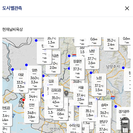
close
도시별관측
장남
판문점
36.2
℃
1.6
m/s
화현
37.3
동두천
℃
남면
-
현재날씨
육상
mm
파주
1.6
홈
m/s
포천
38.2
-
34.6
℃
mm
℃
36.1
℃
35.7
0.6
0.6
m/s
℃
m/s
-
양주
35.2
m/s
가
℃
-
1.3
-
mm
m/s
mm
-
mm
2.4
m/s
-
탄현
mm
36.0
-
3
℃
mm
남방
1.5
m/s
2
-
℃
-
파주금촌
mm
-
m/s
37.7
℃
-
장흥면
mm
2.6
m/s
37.0
℃
-
mm
2.0
m/s
37.3
℃
양촌
-
mm
창
-
m/s
은평
대곶
-
mm
36.0
노원
℃
-
김포
36.8
3.3
℃
33.3
m/s
℃
-
m/
-
1.5
37.1
m/s
mm
3.3
℃
m/s
서울
-
경서동
36.9
m
-
1.5
℃
mm
-
김포(공)
m/s
mm
2.0
-
m/s
mm
37.4
℃
34.4
-
℃
mm
35.0
℃
2.5
m/s
3.6
부천
m/s
4.5
구로
m/s
-
서초
mm
-
광명
mm
인천
송파*
-
mm
인천(공)
35.4
℃
36.8
℃
35.1
과천
경기광주
℃
37.5
1.3
34.8
36.3
m/s
℃
℃
℃
0.8
m/s
1.8
m/s
33.4
-
2.2
℃
mm
2.8
m/s
3.2
m/s
-
m/s
mm
-
36.0
34.5
mm
4.4
-
℃
℃
m/s
-
-
mm
무의도
mm
mm
분당구
1.3
-
2.0
m/s
m/s
mm
수리산길
-
-
mm
mm
1.9
의왕
37.6
℃
℃
3.0
m/s