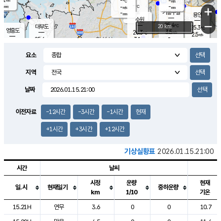
-
-
m/s
℃
-
-
-
mm
-
℃
mm
+
m/s
기흥구갈
-
-
m/s
mm
용인
-
수원
mm
−
25.4
℃
대부도
20 km
25.3
℃
영흥도
3.5
26.3
m/s
℃
2.5
m/s
-
mm
3.1
25.6
m/s
-
℃
mm
27.4
℃
-
오산
3.6
mm
m/s
7.7
m/s
-
mm
요소
-
mm
향남
25.4
℃
1.8
m/s
26.9
-
지역
℃
운평
mm
송탄
-
℃
m/s
-
s
mm
25.3
보
℃
날짜
25.6
℃
2.5
m/s
산
1.2
m/s
-
-
mm
-
mm
-
m
℃
이전자료
-12시간
-3시간
-1시간
현재
-
m
/s
+1시간
+3시간
+12시간
기상실황표
2026.01.15.21:00
시간
날씨
시정
운량
현재
일.시
현재일기
중하운량
km
1/10
기온
도시별 기상실황표로 지점, 날씨, 기온, 강수, 바람, 기압등을 안내한 표입
15.21H
연무
3.6
0
0
10.7