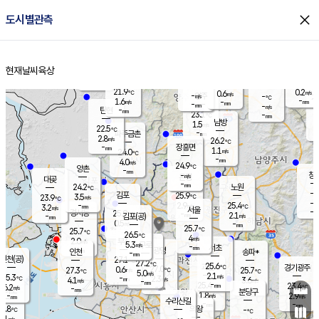
close
도시별관측
장남
판문점
22.8
℃
2.6
m/s
화현
22.4
동두천
℃
남면
-
현재날씨
육상
mm
파주
3.2
홈
m/s
포천
22.0
-
22.2
℃
mm
℃
22.6
℃
21.9
0.2
0.6
m/s
℃
m/s
-
양주
-
m/s
가
℃
-
1.6
-
mm
m/s
mm
-
mm
-
m/s
-
탄현
mm
23.1
-
2
℃
mm
남방
1.5
m/s
0
22.5
℃
-
파주금촌
mm
2.8
m/s
26.2
℃
-
장흥면
mm
1.1
m/s
24.0
℃
-
mm
4.0
m/s
24.9
℃
양촌
-
mm
창
-
m/s
은평
대곶
-
mm
24.2
노원
℃
-
김포
25.9
3.5
℃
23.9
m/s
℃
-
m/
-
2.9
25.4
m/s
mm
3.2
℃
m/s
서울
-
경서동
25.9
m
-
2.1
℃
mm
-
김포(공)
m/s
mm
0.5
-
m/s
mm
25.7
℃
25.7
-
℃
mm
26.5
℃
4
m/s
2.0
부천
m/s
5.3
구로
m/s
-
서초
mm
-
광명
mm
인천
송파*
-
mm
인천(공)
27.1
℃
27.2
℃
25.6
과천
경기광주
℃
27.0
0.6
27.3
25.7
m/s
℃
℃
℃
5.0
m/s
2.1
m/s
25.3
-
2.3
℃
mm
4.1
m/s
3.6
m/s
-
m/s
mm
-
25.4
23.4
mm
6.2
-
℃
℃
m/s
-
-
mm
무의도
mm
mm
분당구
1.8
-
2.9
m/s
m/s
mm
수리산길
-
-
mm
mm
6.8
의왕
-
℃
℃
3.1
m/s