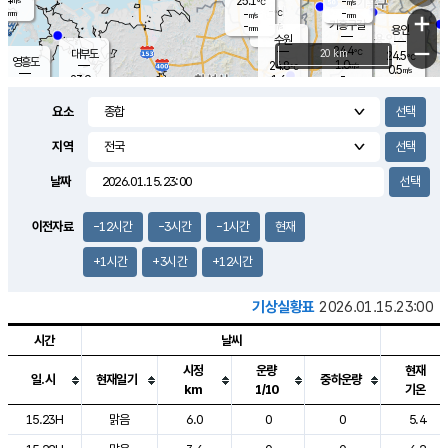
25.1
-
m/s
℃
-
-
-
mm
-
℃
mm
+
m/s
기흥구갈
-
-
m/s
mm
용인
-
수원
mm
−
24.4
℃
대부도
20 km
24.5
℃
영흥도
1.0
24.8
m/s
℃
0.5
m/s
-
mm
1.6
23.9
m/s
-
℃
mm
25.7
℃
-
오산
1.6
mm
m/s
5.3
m/s
-
mm
요소
-
mm
향남
24.7
℃
1.9
m/s
25.2
-
지역
℃
운평
mm
송탄
-
℃
m/s
-
s
mm
23.4
보
℃
날짜
24.8
℃
1.7
m/s
산
0.1
m/s
-
21.
mm
-
mm
0.5
℃
이전자료
-12시간
-3시간
-1시간
현재
-
m
/s
+1시간
+3시간
+12시간
기상실황표
2026.01.15.23:00
시간
날씨
시정
운량
현재
일.시
현재일기
중하운량
km
1/10
기온
도시별 기상실황표로 지점, 날씨, 기온, 강수, 바람, 기압등을 안내한 표입
15.23H
맑음
6.0
0
0
5.4