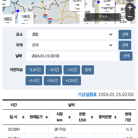
31.8
2.0
m/s
℃
-
-
-
mm
-
℃
mm
+
m/s
기흥구갈
-
-
m/s
mm
용인
-
수원
mm
−
32.9
℃
대부도
20 km
32.1
℃
영흥도
1.9
31.9
m/s
℃
2.3
m/s
-
mm
4.3
31.6
m/s
-
℃
mm
31.5
℃
-
오산
3.8
mm
m/s
5.9
m/s
-
mm
요소
-
mm
향남
31.3
℃
2.5
m/s
-
-
지역
℃
운평
mm
송탄
-
℃
m/s
-
s
mm
31.2
보
℃
날짜
32.2
℃
4.2
m/s
산
1.7
m/s
-
-
mm
-
mm
-
m
℃
이전자료
-12시간
-3시간
-1시간
현재
-
m
/s
+1시간
+3시간
+12시간
기상실황표
2026.01.15.02:00
시간
날씨
시정
운량
현재
일.시
현재일기
중하운량
km
1/10
기온
도시별 기상실황표로 지점, 날씨, 기온, 강수, 바람, 기압등을 안내한 표입
15.02H
20 이상
-1.3