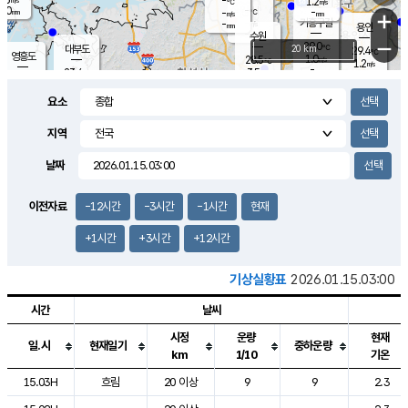
-
1.2
m/s
℃
2.0
-
-
mm
-
℃
mm
+
m/s
기흥구갈
-
-
m/s
mm
용인
-
수원
mm
−
29.0
℃
대부도
20 km
29.4
℃
영흥도
1.0
28.5
m/s
℃
1.2
m/s
-
mm
3.5
23.4
m/s
-
℃
mm
26.3
℃
-
오산
0.7
mm
m/s
4.9
m/s
14.5
mm
요소
11.5
mm
향남
27.4
℃
1.3
m/s
27.9
-
지역
℃
운평
mm
송탄
-
℃
m/s
-
s
mm
24.4
보
℃
날짜
27.2
℃
0.2
m/s
산
0.7
m/s
27.0
23.
mm
-
mm
0.2
℃
이전자료
-12시간
-3시간
-1시간
현재
1.0
/s
+1시간
+3시간
+12시간
기상실황표
2026.01.15.03:00
시간
날씨
시정
운량
현재
일.시
현재일기
중하운량
km
1/10
기온
도시별 기상실황표로 지점, 날씨, 기온, 강수, 바람, 기압등을 안내한 표입
15.03H
흐림
20 이상
9
9
2.3