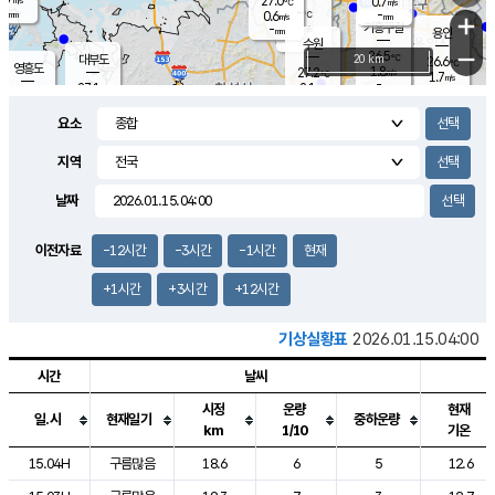
27.0
0.7
m/s
℃
-
-
-
mm
0.6
℃
mm
+
m/s
기흥구갈
-
-
m/s
mm
용인
-
수원
mm
−
26.5
℃
대부도
20 km
26.6
℃
영흥도
1.8
27.2
m/s
℃
1.7
m/s
-
mm
2.1
27.1
m/s
-
℃
mm
28.1
℃
-
오산
4.2
mm
m/s
5.8
m/s
-
mm
요소
-
mm
향남
26.9
℃
2.7
m/s
27.8
-
지역
℃
운평
mm
송탄
1.4
℃
m/s
-
s
mm
25.6
보
℃
날짜
26.8
℃
1.9
m/s
산
0.5
m/s
-
24.
mm
-
mm
0.9
℃
이전자료
-12시간
-3시간
-1시간
현재
-
m
/s
+1시간
+3시간
+12시간
기상실황표
2026.01.15.04:00
시간
날씨
시정
운량
현재
일.시
현재일기
중하운량
km
1/10
기온
도시별 기상실황표로 지점, 날씨, 기온, 강수, 바람, 기압등을 안내한 표입
15.04H
구름많음
18.6
6
5
12.6