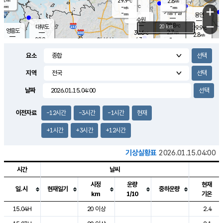
29.9
2.8
m/s
℃
-
-
-
mm
-
℃
mm
+
m/s
기흥구갈
-
-
m/s
mm
용인
-
수원
mm
−
28.8
℃
대부도
20 km
29.9
℃
영흥도
2.7
30.6
m/s
℃
2.8
m/s
-
mm
4.3
29.9
m/s
-
℃
mm
30.7
℃
-
오산
4.0
mm
m/s
6.5
m/s
-
mm
요소
-
mm
향남
29.0
℃
3.0
m/s
-
-
지역
℃
운평
mm
송탄
-
℃
m/s
-
s
mm
29.8
보
℃
날짜
30.1
℃
3.2
m/s
산
1.8
m/s
-
28.
mm
-
mm
1.4
℃
이전자료
-12시간
-3시간
-1시간
현재
-
m
/s
+1시간
+3시간
+12시간
기상실황표
2026.01.15.04:00
시간
날씨
시정
운량
현재
일.시
현재일기
중하운량
km
1/10
기온
도시별 기상실황표로 지점, 날씨, 기온, 강수, 바람, 기압등을 안내한 표입
15.04H
20 이상
2.4