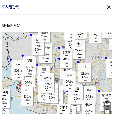
close
도시별관측
장남
판문점
28.0
℃
2.2
m/s
화현
27.5
동두천
℃
남면
-
현재날씨
육상
mm
파주
3.1
홈
m/s
포천
27.2
-
29.2
℃
mm
℃
28.7
℃
28.6
0.4
1.1
m/s
℃
m/s
-
양주
-
m/s
가
℃
-
2.3
-
mm
m/s
mm
-
mm
-
m/s
-
탄현
mm
30.2
-
2
℃
mm
남방
2.4
m/s
0
29.0
℃
-
파주금촌
mm
3.0
m/s
29.9
℃
-
장흥면
mm
2.4
m/s
28.7
℃
-
mm
5.0
m/s
28.1
℃
양촌
-
mm
창
-
m/s
은평
대곶
-
mm
30.0
노원
℃
-
김포
28.7
4.2
℃
30.3
m/s
℃
-
m/
-
2.2
28.6
m/s
mm
2.6
℃
m/s
서울
-
경서동
29.8
m
-
4.3
℃
mm
-
김포(공)
m/s
mm
1.4
-
m/s
mm
29.2
℃
29.9
-
℃
mm
29.6
℃
4.7
m/s
3.7
부천
m/s
5.3
구로
m/s
-
서초
mm
-
광명
mm
인천
송파*
-
mm
인천(공)
29.8
℃
30.3
℃
29.1
과천
경기광주
℃
29.9
0.7
31.1
29.2
m/s
℃
℃
℃
5.0
m/s
2.0
m/s
30.3
-
2.5
℃
mm
3.8
m/s
3.7
m/s
-
m/s
mm
-
28.8
27.0
mm
5.3
-
℃
℃
m/s
-
-
mm
무의도
mm
mm
분당구
2.4
-
2.1
m/s
m/s
mm
수리산길
-
-
mm
mm
9.4
의왕
29.6
℃
℃
3.2
m/s