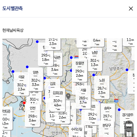
close
도시별관측
장남
판문점
28.4
℃
1.8
m/s
화현
29.0
동두천
℃
남면
-
현재날씨
육상
mm
파주
2.8
홈
m/s
포천
29.3
-
28.5
℃
mm
℃
29.8
℃
27.1
1.1
0.4
m/s
℃
m/s
-
양주
-
m/s
가
℃
-
2.3
-
mm
m/s
mm
-
mm
-
m/s
-
탄현
mm
29.8
-
2
℃
mm
남방
2.0
m/s
1
29.5
℃
-
파주금촌
mm
1.8
m/s
30.1
℃
-
장흥면
mm
1.3
m/s
29.8
℃
-
mm
3.4
m/s
29.0
℃
양촌
-
mm
창
2.6
m/s
은평
대곶
-
mm
30.2
노원
℃
-
김포
29.6
3.3
℃
30.2
m/s
℃
-
m/
-
1.3
28.7
m/s
mm
2.3
℃
m/s
서울
-
경서동
31.2
m
-
2.3
℃
mm
-
김포(공)
m/s
mm
1.5
-
m/s
mm
28.5
℃
30.1
-
℃
mm
30.9
℃
3.7
m/s
3.3
부천
m/s
4.8
구로
m/s
-
서초
mm
-
광명
mm
인천
송파*
-
mm
인천(공)
30.7
℃
31.8
℃
29.2
과천
경기광주
℃
31.1
1.1
29.8
29.7
m/s
℃
℃
℃
2.6
m/s
3.0
m/s
30.0
-
2.0
℃
mm
3.4
m/s
2.5
m/s
-
m/s
mm
-
29.1
27.9
mm
5.3
-
℃
℃
m/s
-
-
mm
무의도
mm
mm
분당구
1.9
-
1.9
m/s
m/s
mm
수리산길
-
-
mm
mm
9.1
의왕
-
℃
℃
3.3
m/s