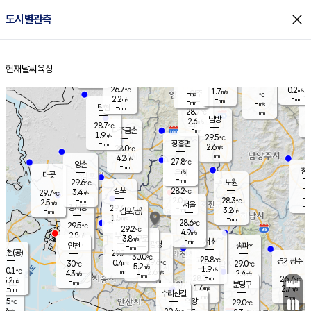
close
도시별관측
장남
판문점
27.3
℃
2.4
m/s
화현
27.0
동두천
℃
남면
-
현재날씨
육상
mm
파주
2.8
홈
m/s
포천
26.5
-
28.1
℃
mm
℃
28.3
℃
26.7
0.2
1.7
m/s
℃
m/s
-
양주
-
m/s
가
℃
-
2.2
-
mm
m/s
mm
-
mm
-
m/s
-
탄현
mm
28.7
-
2
℃
mm
남방
2.6
m/s
1
28.7
℃
-
파주금촌
mm
1.9
m/s
29.5
℃
-
장흥면
mm
2.6
m/s
28.0
℃
-
mm
4.2
m/s
27.8
℃
양촌
-
mm
창
-
m/s
은평
대곶
-
mm
29.6
노원
℃
-
김포
28.2
3.4
℃
29.7
m/s
℃
-
m/
-
2.0
28.3
m/s
mm
2.5
℃
m/s
서울
-
경서동
29.3
m
-
3.2
℃
mm
-
김포(공)
m/s
mm
1.5
-
m/s
mm
28.6
℃
29.5
-
℃
mm
29.2
℃
4.9
m/s
2.8
부천
m/s
3.8
구로
m/s
-
서초
mm
-
광명
mm
인천
송파*
-
mm
인천(공)
29.7
℃
30.0
℃
28.8
과천
경기광주
℃
29.6
0.4
30
29.0
m/s
℃
℃
℃
5.2
m/s
1.9
m/s
30.1
-
2.6
℃
mm
4.3
m/s
2.4
m/s
-
m/s
mm
-
28.0
26.7
mm
5.2
-
℃
℃
m/s
-
-
mm
무의도
mm
mm
분당구
1.6
-
2.7
m/s
m/s
mm
수리산길
-
-
mm
mm
8.5
의왕
29.0
℃
℃
3.2
m/s