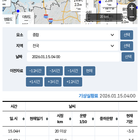
29.4
2.3
m/s
℃
-
-
-
mm
2.3
℃
mm
+
m/s
기흥구갈
-
-
m/s
mm
용인
-
수원
mm
−
28.4
℃
대부도
20 km
29.2
℃
영흥도
3.1
29.5
m/s
℃
2.0
m/s
-
mm
4.6
29.5
m/s
-
℃
mm
30.3
℃
-
오산
4.2
mm
m/s
6.7
m/s
-
mm
요소
-
mm
향남
28.4
℃
2.3
m/s
30.1
-
지역
℃
운평
mm
송탄
-
℃
m/s
-
s
mm
29.2
보
℃
날짜
29.5
℃
3.8
m/s
산
0.8
m/s
-
-
mm
-
mm
-
m
℃
이전자료
-12시간
-3시간
-1시간
현재
-
m
/s
+1시간
+3시간
+12시간
기상실황표
2026.01.15.04:00
시간
날씨
시정
운량
현재
일.시
현재일기
중하운량
km
1/10
기온
도시별 기상실황표로 지점, 날씨, 기온, 강수, 바람, 기압등을 안내한 표입
15.04H
20 이상
-3.0