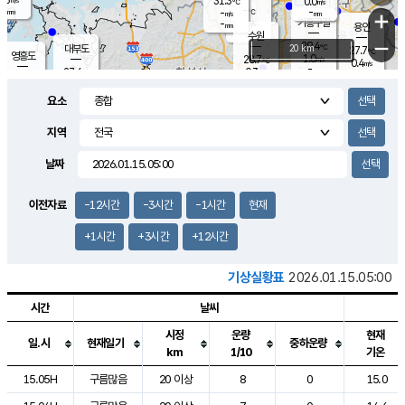
31.3
0.0
m/s
℃
-
-
-
mm
-
℃
mm
+
m/s
기흥구갈
-
-
m/s
mm
용인
-
수원
mm
−
29.4
℃
대부도
20 km
27.7
℃
영흥도
1.0
28.7
m/s
℃
0.4
m/s
-
mm
0.3
27.6
m/s
-
℃
mm
30.2
℃
-
오산
1.1
mm
m/s
1.8
m/s
-
mm
요소
-
mm
향남
26.7
℃
0.2
m/s
29.8
-
지역
℃
운평
mm
송탄
-
℃
m/s
-
s
mm
27.7
보
℃
날짜
30.2
℃
2.2
m/s
산
0.9
m/s
-
24.
mm
-
mm
0.3
℃
이전자료
-12시간
-3시간
-1시간
현재
-
m
/s
+1시간
+3시간
+12시간
기상실황표
2026.01.15.05:00
시간
날씨
시정
운량
현재
일.시
현재일기
중하운량
km
1/10
기온
도시별 기상실황표로 지점, 날씨, 기온, 강수, 바람, 기압등을 안내한 표입
15.05H
구름많음
20 이상
8
0
15.0