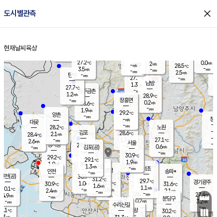
close
도시별관측
장남
판문점
27.7
℃
1.6
m/s
화현
26.9
동두천
℃
남면
-
현재날씨
육상
mm
파주
2.5
홈
m/s
포천
24.9
-
28.8
℃
mm
℃
28.4
℃
27.2
0.0
2
m/s
℃
m/s
-
양주
28.5
m/s
가
℃
-
3.5
-
mm
m/s
mm
-
mm
2.5
m/s
-
탄현
mm
27.7
-
2
℃
mm
남방
1.3
m/s
0
27.7
℃
-
파주금촌
mm
1.2
m/s
28.9
℃
-
장흥면
mm
0.2
m/s
28.6
℃
-
mm
1.9
m/s
29.2
℃
양촌
-
mm
창
-
m/s
은평
대곶
-
mm
28.2
노원
℃
-
김포
28.6
2.1
℃
28.4
m/s
℃
-
m/
-
1.7
27.1
m/s
mm
2.6
℃
m/s
서울
-
경서동
29.7
m
-
0.6
℃
mm
-
김포(공)
m/s
mm
-
-
m/s
mm
30.9
℃
29.2
-
℃
mm
29.1
℃
1.9
m/s
1.9
부천
m/s
1.3
구로
m/s
-
서초
mm
-
광명
mm
인천
송파*
-
mm
인천(공)
30.9
℃
31.2
℃
29.7
과천
경기광주
℃
32.7
1.0
30.9
31.6
m/s
℃
℃
℃
1.6
m/s
1.1
m/s
30.1
-
0.8
℃
mm
2.4
m/s
2.1
m/s
-
m/s
mm
-
26.7
27.4
mm
4.9
-
℃
℃
m/s
-
-
mm
무의도
mm
mm
분당구
0.2
-
3.2
m/s
m/s
mm
수리산길
-
-
mm
mm
9.1
의왕
30.2
℃
℃
1.3
m/s