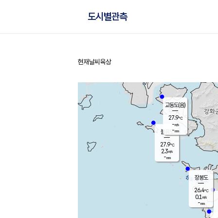
도시별관측
현재날씨
육상
홈
교동도(음)
27.9
℃
-
m/s
-
mm
볼음도
대연평
27.9
℃
2.3
m/s
27.6
℃
-
mm
0.1
m/s
-
mm
장봉도
26.4
℃
0.1
m/s
-
mm