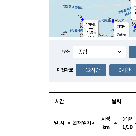
2
덕적북리
자월도
26.3
℃
26.0
℃
2.1
m/s
0.1
m/s
-
mm
-
mm
요소
풍도
28.9
덕적지도
0.4
m/
-
-12시간
-3시간
mm
이전자료
26.0
℃
대
0.1
m/s
-
mm
26.6
0.0
m
-
mm
시간
날씨
시정
운량
일.시
현재일기
km
1/10