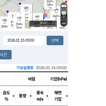
24.3
℃
강림
0.5
m/s
원주
-
흥천
mm
22.5
℃
문막
0.2
m/s
26.9
℃
-
-
℃
mm
+
1.2
설봉
m/s
24.9
℃
여주
-
m/s
이천
-
mm
1.7
m/s
-
마장
mm
신림
27.1
부론
-
귀래
−
℃
mm
26.0
20 km
℃
25.8
℃
0.8
m/s
0.0
25.8
m/s
℃
22.2
0.1
m/s
℃
-
23.7
23.5
mm
℃
-
℃
mm
0.7
m/s
-
0.5
mm
m/s
0.0
0.1
m/s
m/s
-
mm
-
백운
mm
-
-
mm
mm
백암
장호원
22.6
℃
0.0
m/s
23.1
℃
24.5
엄정
℃
-
mm
0.1
m/s
0.5
m/s
노은
-
mm
-
24.0
mm
℃
개
2시간
0.1
m/s
23.8
℃
-
mm
0.0
℃
m/s
-
/s
mm
m
기상실황표
2026.01.15.05:00
바람
기압(hPa)
습도
풍속
해면
풍향
%
m/s
기압