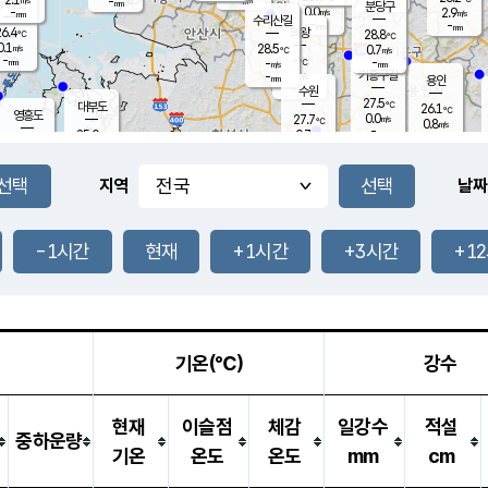
-
-
mm
무의도
mm
mm
분당구
0.0
-
2.9
m/s
m/s
mm
수리산길
-
-
mm
mm
6.4
의왕
28.8
℃
℃
0.1
28.5
m/s
0.7
m/s
℃
-
-
-
mm
-
℃
mm
m/s
기흥구갈
-
-
m/s
mm
용인
-
수원
mm
27.5
℃
대부도
26.1
℃
영흥도
0.0
27.7
m/s
℃
0.8
m/s
-
mm
0.7
25.0
m/s
-
℃
mm
27.4
℃
-
오산
0.0
mm
m/s
0.7
m/s
-
mm
-
mm
향남
24.7
℃
지역
날짜
0.0
m/s
28.8
-
℃
운평
mm
송탄
0.1
℃
m/s
-
s
mm
26.5
보
℃
27.8
-1시간
현재
+1시간
+3시간
+1
℃
1.1
m/s
산
0.0
m/s
-
-
mm
-
mm
-
m
℃
-
m
/s
기온(℃)
강수
현재
이슬점
체감
일강수
적설
중하운량
기온
온도
온도
mm
cm