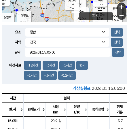
32.3
-
m/s
℃
-
-
-
mm
-
℃
mm
+
m/s
기흥구갈
-
-
m/s
mm
용인
-
수원
mm
−
37.3
℃
대부도
20 km
35.9
℃
영흥도
1.1
34.9
m/s
℃
1.9
m/s
-
mm
2.1
34.8
m/s
-
℃
mm
31.6
℃
-
오산
1.8
mm
m/s
1.4
m/s
-
mm
요소
-
mm
향남
35.5
℃
1.9
m/s
35.5
-
지역
℃
운평
mm
송탄
1.5
℃
m/s
-
s
mm
34.5
보
℃
날짜
36.4
℃
1.8
m/s
산
1.6
m/s
-
33.
mm
-
mm
1.3
℃
이전자료
-12시간
-3시간
-1시간
현재
-
m
/s
+1시간
+3시간
+12시간
기상실황표
2026.01.15.05:00
시간
날씨
시정
운량
현재
일.시
현재일기
중하운량
km
1/10
기온
도시별 기상실황표로 지점, 날씨, 기온, 강수, 바람, 기압등을 안내한 표입
15.05H
20 이상
3.7