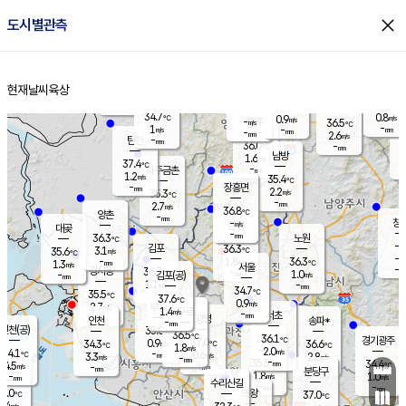
close
도시별관측
장남
판문점
34.8
℃
1.1
m/s
화현
36.2
동두천
℃
남면
-
현재날씨
육상
mm
파주
0.9
홈
m/s
포천
36.0
-
33.9
℃
mm
℃
34.8
℃
34.7
0.8
0.9
m/s
℃
m/s
-
양주
36.5
m/s
가
℃
-
1
-
mm
m/s
mm
-
mm
2.6
m/s
-
탄현
mm
36.0
-
3
℃
mm
남방
1.6
m/s
1
37.4
℃
-
파주금촌
mm
1.2
m/s
35.4
℃
-
장흥면
mm
2.2
m/s
35.3
℃
-
mm
2.7
m/s
36.8
℃
양촌
-
mm
창
-
m/s
은평
대곶
-
mm
36.3
노원
℃
-
김포
36.3
3.1
℃
35.6
m/s
℃
-
m/
-
1.8
36.3
m/s
mm
1.3
℃
m/s
서울
-
경서동
36.7
m
-
1.0
℃
mm
-
김포(공)
m/s
mm
1.1
-
m/s
mm
34.7
℃
35.5
-
℃
mm
37.6
℃
0.9
m/s
2.7
부천
m/s
1.4
구로
m/s
-
서초
mm
-
광명
mm
인천
송파*
-
mm
인천(공)
35.0
℃
36.5
℃
36.1
과천
경기광주
℃
37.0
0.9
34.3
36.6
m/s
℃
℃
℃
1.8
m/s
2.0
m/s
34.1
-
0.6
℃
mm
3.3
m/s
2.8
m/s
-
m/s
mm
-
35.5
34.4
mm
4.5
-
℃
℃
m/s
-
-
mm
무의도
mm
mm
분당구
1.8
-
1.0
m/s
m/s
mm
수리산길
-
-
mm
mm
5.0
의왕
37.0
℃
℃
2.4
m/s