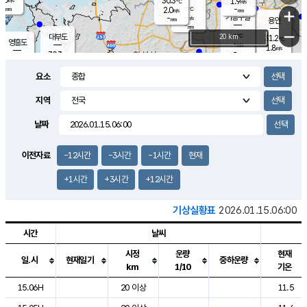
30.3
1.9
m/s
℃
-
-
-
mm
2.0
℃
mm
+
m/s
기흥구갈
-
-
m/s
mm
용인
-
mm
−
-
℃
대부도
20 km
31.2
℃
영흥도
-
m/s
1.8
m/s
-
mm
30.3
-
℃
mm
30.0
℃
오산
3.8
m/s
5.4
m/s
-
mm
요소
-
mm
향남
29.6
℃
2.9
m/s
29.6
-
지역
℃
운평
mm
송탄
2.0
℃
m/s
-
s
mm
29.0
보
℃
날짜
30.7
℃
3.5
m/s
산
1.1
m/s
-
-
mm
-
mm
-
m
℃
이전자료
-12시간
-3시간
-1시간
현재
-
m
/s
+1시간
+3시간
+12시간
기상실황표
2026.01.15.06:00
시간
날씨
시정
운량
현재
일.시
현재일기
중하운량
km
1/10
기온
도시별 기상실황표로 지점, 날씨, 기온, 강수, 바람, 기압등을 안내한 표입
15.06H
20 이상
11.5