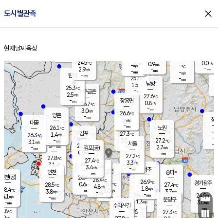
close
도시별관측
장남
판문점
25.0
℃
2.0
m/s
화현
24.8
동두천
℃
남면
-
현재날씨
육상
mm
파주
3.3
홈
m/s
포천
23.4
-
25.3
℃
mm
℃
25.3
℃
24.5
0.0
0.9
m/s
℃
m/s
-
양주
-
m/s
가
℃
-
2.9
-
mm
m/s
mm
-
mm
-
m/s
-
탄현
mm
25.6
-
2
℃
mm
남방
1.5
m/s
0
25.3
℃
-
파주금촌
mm
2.5
m/s
27.6
℃
-
장흥면
mm
0.8
m/s
26.7
℃
-
mm
3.0
m/s
26.6
℃
양촌
-
mm
창
-
m/s
은평
대곶
-
mm
26.1
노원
℃
-
김포
27.3
1.4
℃
26.3
m/s
℃
-
m/
-
3.5
27.2
m/s
mm
3.1
℃
m/s
서울
-
경서동
26.8
m
-
2.7
℃
mm
-
김포(공)
m/s
mm
0.5
-
m/s
mm
27.2
℃
27.8
-
℃
mm
27.4
℃
3.3
m/s
3.1
부천
m/s
3.4
구로
m/s
-
서초
mm
-
광명
mm
인천
송파*
-
mm
인천(공)
28.4
℃
28.4
℃
26.9
과천
경기광주
℃
28.3
0.6
28.5
27.4
m/s
℃
℃
℃
4.8
m/s
1.8
m/s
28.4
-
3.0
℃
mm
3.8
m/s
3.7
m/s
-
m/s
mm
-
26.2
24.9
mm
4.1
-
℃
℃
m/s
-
-
mm
무의도
mm
mm
분당구
1.3
-
3.0
m/s
m/s
mm
수리산길
-
-
mm
mm
6.8
의왕
27.3
℃
℃
2.9
m/s