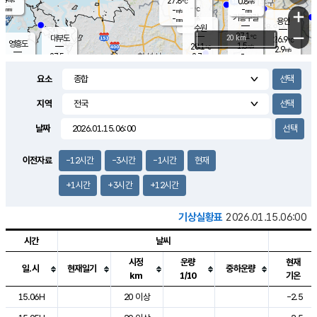
27.8
0.8
m/s
℃
-
-
-
mm
-
℃
mm
+
m/s
기흥구갈
-
-
m/s
mm
용인
-
수원
mm
−
27.1
℃
대부도
20 km
26.9
℃
영흥도
1.5
28.1
m/s
℃
2.9
m/s
-
mm
2.7
27.5
m/s
-
℃
mm
28.3
℃
-
오산
3.3
mm
m/s
5.1
m/s
-
mm
요소
-
mm
향남
27.1
℃
2.1
m/s
28.3
-
지역
℃
운평
mm
송탄
-
℃
m/s
-
s
mm
26.6
보
℃
날짜
27.5
℃
3.0
m/s
산
0.6
m/s
-
25.
mm
-
mm
0.8
℃
이전자료
-12시간
-3시간
-1시간
현재
-
m
/s
+1시간
+3시간
+12시간
기상실황표
2026.01.15.06:00
시간
날씨
시정
운량
현재
일.시
현재일기
중하운량
km
1/10
기온
도시별 기상실황표로 지점, 날씨, 기온, 강수, 바람, 기압등을 안내한 표입
15.06H
20 이상
-2.5