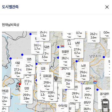
close
도시별관측
장남
판문점
26.0
℃
1.2
m/s
화현
26.3
동두천
℃
남면
-
현재날씨
육상
mm
파주
2.6
홈
m/s
포천
23.9
-
26.7
℃
mm
℃
26.6
℃
25.3
0.0
0.7
m/s
℃
m/s
-
양주
26.2
m/s
가
℃
-
1.3
-
mm
m/s
mm
-
mm
2.6
m/s
-
탄현
mm
26.7
-
2
℃
mm
남방
1.1
m/s
0
26.1
℃
-
파주금촌
mm
1.7
m/s
27.9
℃
-
장흥면
mm
0.7
m/s
27.3
℃
-
mm
3.3
m/s
28.2
℃
양촌
-
mm
창
-
m/s
은평
대곶
-
mm
26.7
노원
℃
-
김포
29.7
2.6
℃
27.1
m/s
℃
-
m/
-
2.0
29.6
m/s
mm
2.5
℃
m/s
서울
-
경서동
27.4
m
-
2.4
℃
mm
-
김포(공)
m/s
mm
0.1
-
m/s
mm
29.6
℃
27.2
-
℃
mm
29.8
℃
3
m/s
1.5
부천
m/s
4.1
구로
m/s
-
서초
mm
-
광명
mm
인천
송파*
-
mm
인천(공)
30.6
℃
30.8
℃
29.9
과천
경기광주
℃
30.9
1.3
29.9
29.9
m/s
℃
℃
℃
4.2
m/s
1.7
m/s
27.6
-
2.1
℃
mm
2.8
m/s
3.3
m/s
-
m/s
mm
-
27.3
27.0
mm
6.2
-
℃
℃
m/s
-
-
mm
무의도
mm
mm
분당구
0.9
-
2.4
m/s
m/s
mm
수리산길
-
-
mm
mm
7.6
의왕
28.9
℃
℃
2.1
m/s