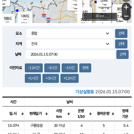
-
0.9
m/s
℃
-
-
-
mm
-
℃
mm
+
m/s
기흥구갈
-
-
m/s
mm
용인
-
수원
mm
−
28.7
℃
대부도
20 km
27.4
℃
영흥도
1.6
29.6
m/s
℃
0.4
m/s
-
mm
2.1
27.0
m/s
-
℃
mm
29.1
℃
-
오산
1.4
mm
m/s
3.8
m/s
-
mm
요소
-
mm
향남
28.1
℃
1.1
m/s
30.1
-
지역
℃
운평
mm
송탄
1.4
℃
m/s
-
s
mm
28.0
보
℃
날짜
29.4
℃
1.3
m/s
산
1.0
m/s
-
25.
mm
-
mm
0.1
℃
이전자료
-12시간
-3시간
-1시간
현재
-
m
/s
+1시간
+3시간
+12시간
기상실황표
2026.01.15.07:00
시간
날씨
시정
운량
현재
일.시
현재일기
중하운량
km
1/10
기온
도시별 기상실황표로 지점, 날씨, 기온, 강수, 바람, 기압등을 안내한 표입
15.07H
구름많음
20 이상
6
5
5.4