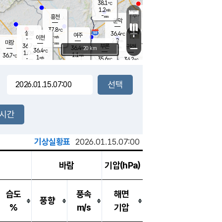
38.1
℃
강림
1.2
m/s
원주
-
흥천
mm
35.4
℃
문막
1.6
m/s
36.3
℃
37.8
-
℃
mm
+
1.7
설봉
m/s
36.4
℃
여주
-
m/s
이천
-
mm
2.0
m/s
-
마장
mm
신림
36.7
부론
-
귀래
−
℃
mm
36.4
20 km
℃
36.4
℃
1.0
m/s
1.1
36.7
m/s
℃
35.3
1
m/s
℃
-
35.6
34.2
mm
℃
-
℃
mm
1.3
m/s
-
2.2
mm
m/s
1.4
2.0
m/s
m/s
-
mm
-
백운
mm
-
-
mm
mm
백암
장호원
35.7
℃
1.7
m/s
35.2
℃
36.3
엄정
℃
-
mm
2.8
m/s
1.3
m/s
노은
-
mm
-
36.5
mm
℃
개
2시간
2.8
m/s
36.2
℃
-
mm
1.2
℃
m/s
-
/s
mm
m
기상실황표
2026.01.15.07:00
바람
기압(hPa)
습도
풍속
해면
풍향
%
m/s
기압