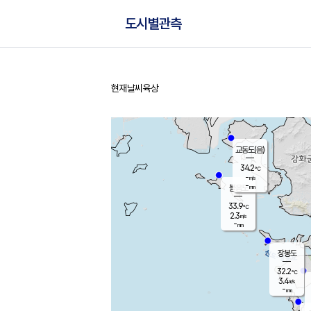
도시별관측
현재날씨
육상
홈
교동도(음)
34.2
℃
-
m/s
-
mm
볼음도
대연평
33.9
℃
2.3
m/s
32.9
℃
-
mm
2.2
m/s
-
mm
장봉도
32.2
℃
3.4
m/s
-
mm