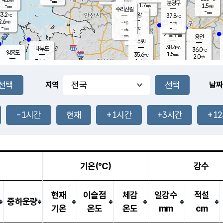
-
-
mm
무의도
mm
mm
분당구
1.7
-
1.5
m/s
m/s
mm
수리산길
-
-
mm
mm
3.2
의왕
37.8
℃
℃
2.6
-
m/s
-
m/s
℃
-
-
-
mm
-
℃
mm
m/s
기흥구갈
-
-
m/s
mm
용인
-
수원
mm
38.4
℃
대부도
36.0
℃
영흥도
1.5
35.6
m/s
℃
2.0
m/s
-
mm
1.6
34.6
m/s
-
℃
mm
33.2
℃
-
오산
3.4
mm
m/s
2.8
m/s
-
mm
-
mm
향남
33.4
℃
지역
날짜
0.9
m/s
37.2
-
℃
운평
mm
송탄
0.9
℃
m/s
-
s
mm
34.4
보
℃
37.0
-1시간
현재
+1시간
+3시간
+1
℃
3.3
m/s
산
2.1
m/s
-
-
mm
-
mm
-
m
℃
-
m
/s
기온(℃)
강수
현재
이슬점
체감
일강수
적설
중하운량
기온
온도
온도
mm
cm