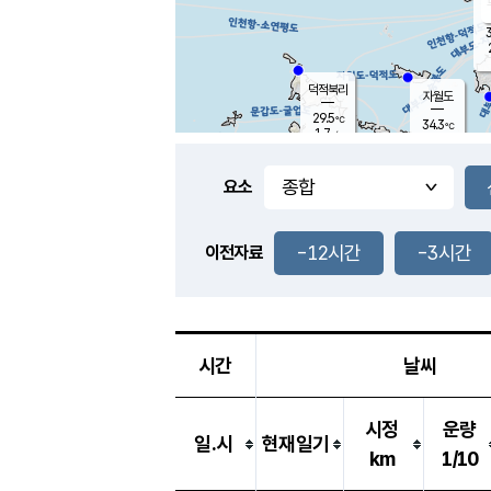
3
덕적북리
자월도
29.5
℃
34.3
℃
1.7
m/s
0.9
m/s
-
mm
-
mm
요소
풍도
33.1
덕적지도
0.3
m/
-
-12시간
-3시간
mm
이전자료
29.7
℃
대
2.7
m/s
-
mm
32.0
0.2
m
-
mm
시간
날씨
시정
운량
일.시
현재일기
km
1/10